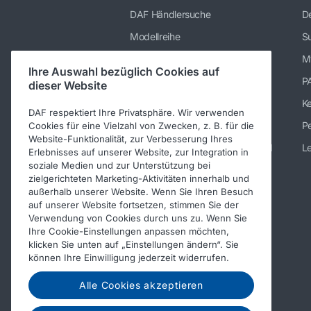
DAF Händlersuche
De
Modellreihe
Su
Dienstleistungen
M
Ihre Auswahl bezüglich Cookies auf
Presse und Downloads
P
dieser Website
Stellenangebote
K
DAF respektiert Ihre Privatsphäre. Wir verwenden
Über DAF
Pe
Cookies für eine Vielzahl von Zwecken, z. B. für die
Website-Funktionalität, zur Verbesserung Ihres
Kontakt DAF Trucks Deutschland
Le
Erlebnisses auf unserer Website, zur Integration in
soziale Medien und zur Unterstützung bei
Impressum
zielgerichteten Marketing-Aktivitäten innerhalb und
Verhaltenskodex
außerhalb unserer Website. Wenn Sie Ihren Besuch
auf unserer Website fortsetzen, stimmen Sie der
Verwendung von Cookies durch uns zu. Wenn Sie
Ihre Cookie-Einstellungen anpassen möchten,
klicken Sie unten auf „Einstellungen ändern“. Sie
können Ihre Einwilligung jederzeit widerrufen.
Alle Cookies akzeptieren