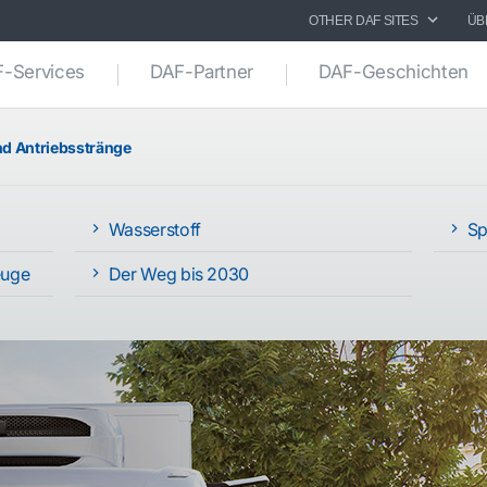
OTHER DAF SITES
ÜB
-Services
DAF-Partner
DAF-Geschichten
und Antriebsstränge
Wasserstoff
Sp
euge
Der Weg bis 2030