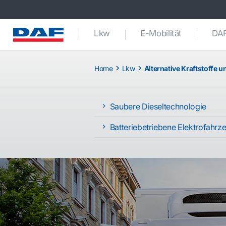
Lkw
E-Mobilität
DAF
Home
Lkw
Alternative Kraftstoffe 
Saubere Dieseltechnologie
Batteriebetriebene Elektrofahrz