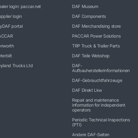
aler login: paccar.net
DAF Museum
pplier login
DAF Components
yDAF portal
DAF Merchandising store
ACCAR
PACCAR Power Solutions
enworth
TRP Truck & Trailer Parts
terbilt
DAF Teile Webshop
yland Trucks Ltd
DAF-
Aufbauherstellerinformationen
DAF-Gebrauchtfahrzeuge
DAF Direkt Lkw
Repair and maintenance
information for independent
operators
Periodic Technical Inspections
(PTI)
Andere DAF-Seiten