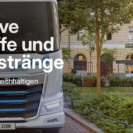
ive
ffe und
stränge
achhaltigen