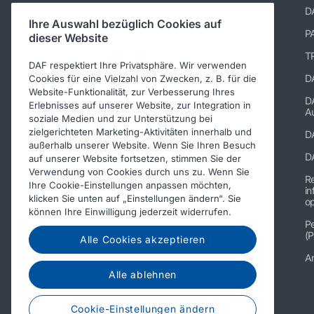
DAF Merchandising store
D
Ihre Auswahl bezüglich Cookies auf
TRP katalog
P
dieser Website
Suppliers of PACCAR Parts
TR
DAF respektiert Ihre Privatsphäre. Wir verwenden
paccarparts.com
D
Cookies für eine Vielzahl von Zwecken, z. B. für die
Website-Funktionalität, zur Verbesserung Ihres
Warranty conditions
D
Erlebnisses auf unserer Website, zur Integration in
Au
soziale Medien und zur Unterstützung bei
zielgerichteten Marketing-Aktivitäten innerhalb und
D
außerhalb unserer Website. Wenn Sie Ihren Besuch
D
auf unserer Website fortsetzen, stimmen Sie der
Verwendung von Cookies durch uns zu. Wenn Sie
R
Ihre Cookie-Einstellungen anpassen möchten,
in
klicken Sie unten auf „Einstellungen ändern“. Sie
op
können Ihre Einwilligung jederzeit widerrufen.
Pe
(P
Alle Cookies akzeptieren
A
Alle ablehnen
© 2026 DAF
Cookie-Einstellungen ändern