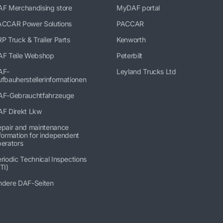
AF Merchandising store
MyDAF portal
ACCAR Power Solutions
PACCAR
P Truck & Trailer Parts
Kenworth
AF Teile Webshop
Peterbilt
AF-
Leyland Trucks Ltd
fbauherstellerinformationen
AF-Gebrauchtfahrzeuge
AF Direkt Lkw
epair and maintenance
formation for independent
erators
riodic Technical Inspections
TI)
ndere DAF-Seiten