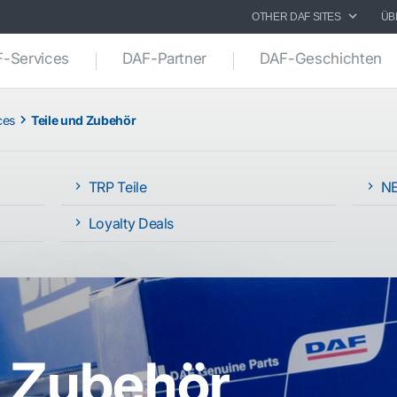
OTHER DAF SITES
ÜB
-Services
DAF-Partner
DAF-Geschichten
ces
Teile und Zubehör
TRP Teile
NE
Loyalty Deals
d Zubehör