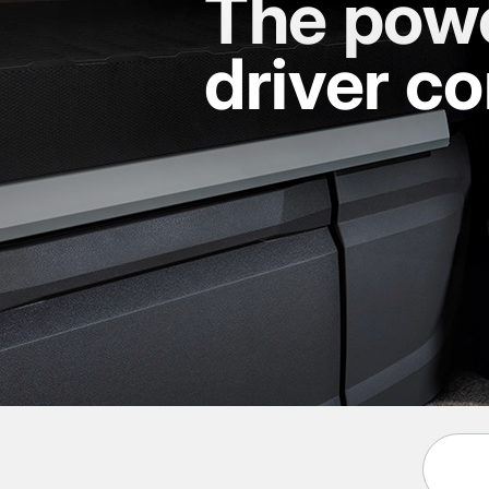
The powe
driver c