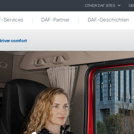
OTHER DAF SITES
ÜB
-Services
DAF-Partner
DAF-Geschichten
driver comfort