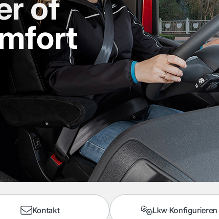
r of
omfort
Kontakt
Lkw Konfigurieren