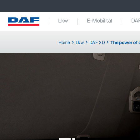
Lkw
E-Mobilität
DAF
Home
Lkw
DAF XD
The power of 