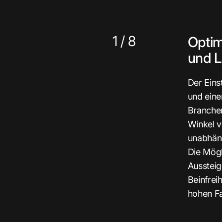
1
/
8
Optim
und L
Der Eins
und eine
Branchen
Winkel v
unabhäng
Die Mögl
Aussteig
Beinfrei
hohen Fa