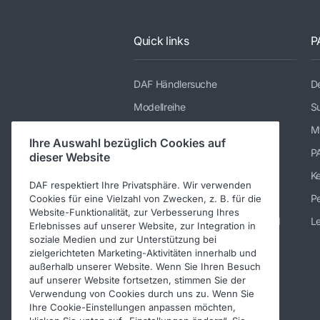
Quick links
P
DAF Händlersuche
De
Modellreihe
Su
Dienstleistungen
M
Ihre Auswahl bezüglich Cookies auf
Presse und Downloads
P
dieser Website
Stellenangebote
K
DAF respektiert Ihre Privatsphäre. Wir verwenden
Über DAF
Pe
Cookies für eine Vielzahl von Zwecken, z. B. für die
Website-Funktionalität, zur Verbesserung Ihres
Kontakt DAF Trucks Deutschland
Le
Erlebnisses auf unserer Website, zur Integration in
soziale Medien und zur Unterstützung bei
Impressum
zielgerichteten Marketing-Aktivitäten innerhalb und
Verhaltenskodex
außerhalb unserer Website. Wenn Sie Ihren Besuch
auf unserer Website fortsetzen, stimmen Sie der
Verwendung von Cookies durch uns zu. Wenn Sie
Ihre Cookie-Einstellungen anpassen möchten,