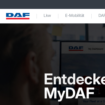
Lkw
E-Mobilität
DAF
Entdecke
MyDAF