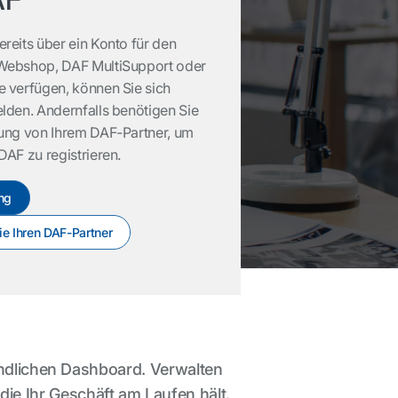
reits über ein Konto für den
Webshop, DAF MultiSupport oder
e verfügen, können Sie sich
lden. Andernfalls benötigen Sie
dung von Ihrem DAF-Partner, um
DAF zu registrieren.
ng
e Ihren DAF-Partner
undlichen Dashboard. Verwalten
 die Ihr Geschäft am Laufen hält.