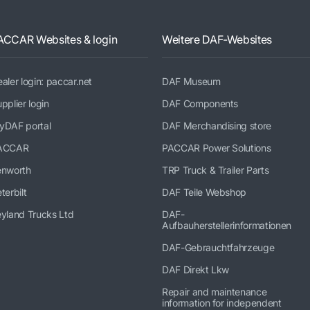
ACCAR Websites & login
Weitere DAF-Websites
aler login: paccar.net
DAF Museum
pplier login
DAF Components
yDAF portal
DAF Merchandising store
ACCAR
PACCAR Power Solutions
enworth
TRP Truck & Trailer Parts
terbilt
DAF Teile Webshop
yland Trucks Ltd
DAF-
Aufbauherstellerinformationen
DAF-Gebrauchtfahrzeuge
DAF Direkt Lkw
Repair and maintenance
information for independent