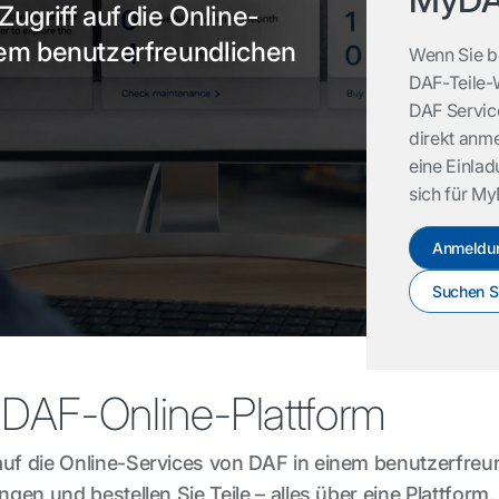
ugriff auf die Online-
nem benutzerfreundlichen
Wenn Sie be
DAF-Teile-
DAF Servic
direkt anme
eine Einla
sich für My
Anmeldu
Suchen Si
e DAF-Online-Plattform
 auf die Online-Services von DAF in einem benutzerfre
ngen und bestellen Sie Teile – alles über eine Plattform,