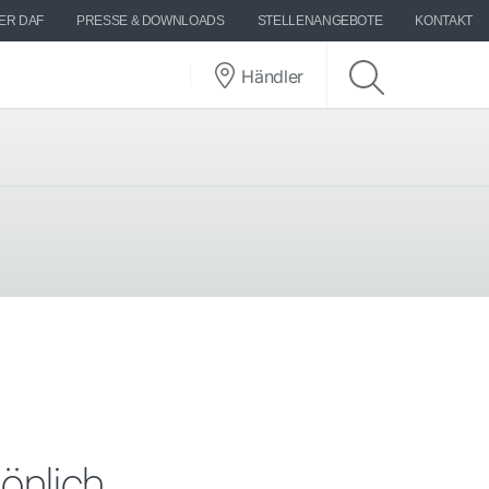
ER DAF
PRESSE & DOWNLOADS
STELLENANGEBOTE
KONTAKT
Händler
önlich