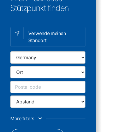
We've foun
Stützpunkt finden
%%TOTALRE
based on
%%CITY%
Verwende meinen
%%LOCAT
Standort
Händlerarten
BFS Br
1
Servic
Siegen
BTS G
2
Dortm
More filters
DAF Be
3
Großbe