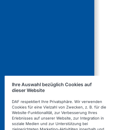
9
GmbH
Kornta
EBB Tr
10
GmbH
Riegel
Fricke
11
Heesli
Heesli
Ihre Auswahl bezüglich Cookies auf
Fricke
dieser Website
12
Neumün
Neumün
DAF respektiert Ihre Privatsphäre. Wir verwenden
Cookies für eine Vielzahl von Zwecken, z. B. für die
Website-Funktionalität, zur Verbesserung Ihres
Fricke 
Erlebnisses auf unserer Website, zur Integration in
13
GmbH
soziale Medien und zur Unterstützung bei
zielgerichteten Marketing-Aktivitäten innerhalb und