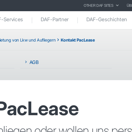
OTHER DAF SITES
ÜB
-Services
DAF-Partner
DAF-Geschichten
etung von Lkw und Aufliegern
Kontakt PacLease
AGB
 PacLease
nliegen oder wollen uns pers