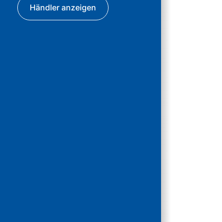
Händler anzeigen
DAF Be
4
Ahrens
DAF Tr
5
Frankf
EBB Tr
6
Heilbr
EBB Tr
7
Baden-
EBB Tr
8
Sende
EBB Tru