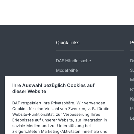
Quick links
P
DAF Händlersuche
De
Modellreihe
Su
Dienstleistungen
M
Ihre Auswahl bezüglich Cookies auf
Presse und Downloads
P
dieser Website
Stellenangebote
K
DAF respektiert Ihre Privatsphäre. Wir verwenden
Über DAF
Pe
Cookies für eine Vielzahl von Zwecken, z. B. für die
Website-Funktionalität, zur Verbesserung Ihres
Kontakt DAF Trucks Deutschland
Le
Erlebnisses auf unserer Website, zur Integration in
soziale Medien und zur Unterstützung bei
Impressum
zielgerichteten Marketing-Aktivitäten innerhalb und