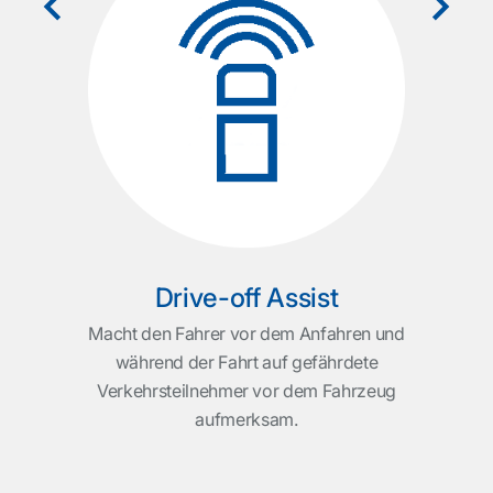
Zei
ABS
 mit
k
n aus
 km/h
Drive-off Assist
Macht den Fahrer vor dem Anfahren und
während der Fahrt auf gefährdete
Verkehrsteilnehmer vor dem Fahrzeug
aufmerksam.