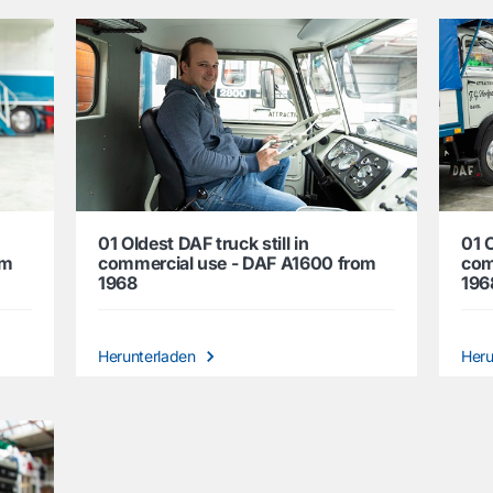
01 Oldest DAF truck still in
01 O
om
commercial use - DAF A1600 from
com
1968
196
Herunterladen
Heru