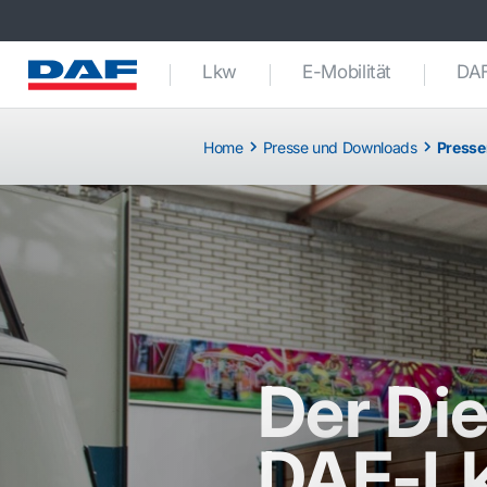
Lkw
E-Mobilität
DAF
Home
Presse und Downloads
Presse
Der Die
DAF-Lk