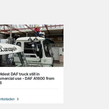
ldest DAF truck still in
mercial use - DAF A1600 from
8
nterladen