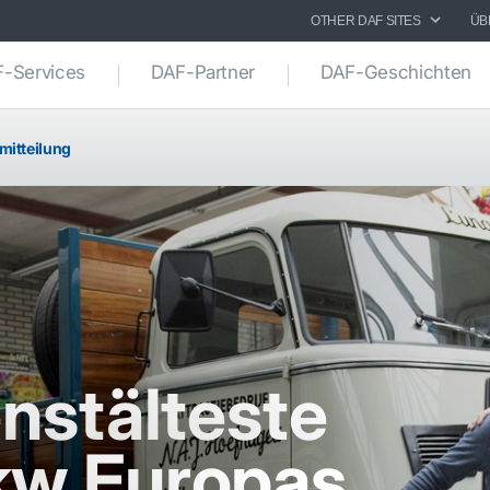
OTHER DAF SITES
ÜB
-Services
DAF-Partner
DAF-Geschichten
mitteilung
nstälteste
w Europas