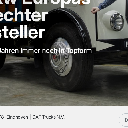
 echter
teller
Jahren immer noch in Topform
18
Eindhoven
DAF Trucks N.V.
D