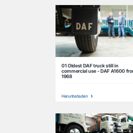
01 Oldest DAF truck still in
commercial use - DAF A1600 fr
1968
Herunterladen