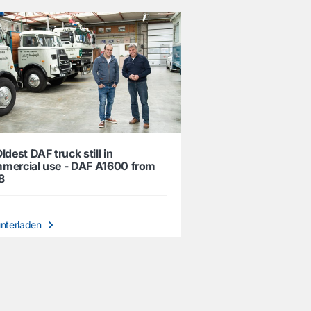
ldest DAF truck still in
mercial use - DAF A1600 from
8
nterladen