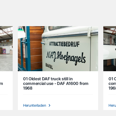
01 Oldest DAF truck still in
01 O
om
commercial use - DAF A1600 from
com
1968
196
Herunterladen
Heru