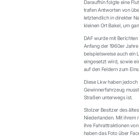
Daraufhin folgte eine Fl
trafen Antworten von über
letztendlich in direkter
kleinen Ort Bakel, um gan
DAF wurde mit Berichten 
Anfang der 1960er Jahre
beispielsweise auch ein
eingesetzt wird, sowie ei
auf den Feldern zum Ein
Diese Lkw haben jedoch di
Gewinnerfahrzeug musste 
Straßen unterwegs ist.
Stolzer Besitzer des älte
Niederlanden.
Mit ihrem 
ihre Fahrattraktionen vo
haben das Foto über Face