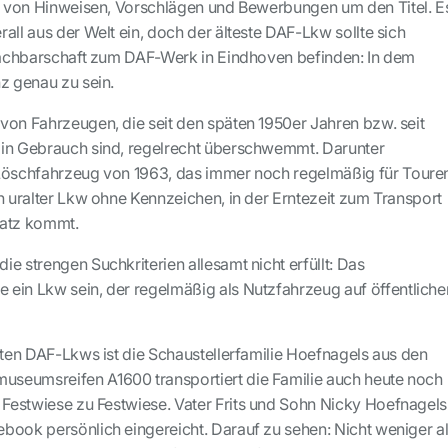
ut von Hinweisen, Vorschlägen und Bewerbungen um den Titel. E
all aus der Welt ein, doch der älteste DAF-Lkw sollte sich
 Nachbarschaft zum DAF-Werk in Eindhoven befinden: In dem
z genau zu sein.
von Fahrzeugen, die seit den späten 1950er Jahren bzw. seit
 in Gebrauch sind, regelrecht überschwemmt. Darunter
 Löschfahrzeug von 1963, das immer noch regelmäßig für Toure
n uralter Lkw ohne Kennzeichen, in der Erntezeit zum Transport
satz kommt.
e strengen Suchkriterien allesamt nicht erfüllt: Das
ein Lkw sein, der regelmäßig als Nutzfahrzeug auf öffentliche
sten DAF-Lkws ist die Schaustellerfamilie Hoefnagels aus den
museumsreifen A1600 transportiert die Familie auch heute noch
n Festwiese zu Festwiese
. Vater Frits und Sohn Nicky Hoefnagels
book persönlich eingereicht. Darauf zu sehen: Nicht weniger a