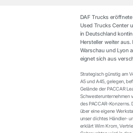
DAF Trucks eröffnete
Used Trucks Center u
in Deutschland kontin
Hersteller weiter aus
Warschau und Lyon al
eignet sich aus versc
Strategisch günstig am 
A5 und A45, gelegen, be
Gelände der PACCAR Leas
Schwesterunternehmen vo
des PACCAR-Konzerns. De
über eine eigene Werkstat
unser dichtes Händler- u
erklärt Wim Krom, Vertri