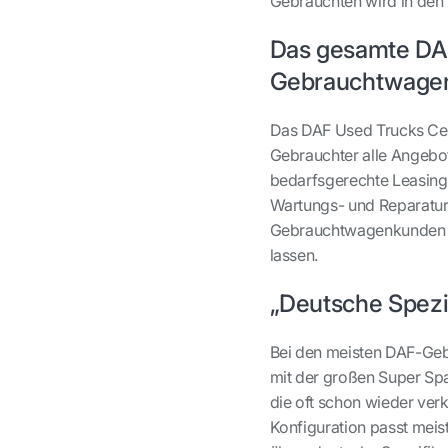
Gebrauchten wird in den 
Das gesamte DAF
Gebrauchtwage
Das DAF Used Trucks Cen
Gebrauchter alle Angebo
bedarfsgerechte Leasing
Wartungs- und Reparaturv
Gebrauchtwagenkunden die
lassen.
„Deutsche Spezif
Bei den meisten DAF-Geb
mit der großen Super Sp
die oft schon wieder ver
Konfiguration passt mei