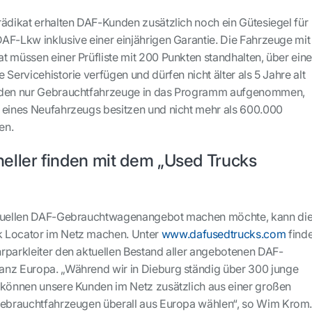
rädikat erhalten DAF-Kunden zusätzlich noch ein Gütesiegel für
AF-Lkw inklusive einer einjährigen Garantie. Die Fahrzeuge mit
t müssen einer Prüfliste mit 200 Punkten standhalten, über ein
 Servicehistorie verfügen und dürfen nicht älter als 5 Jahre alt
erden nur Gebrauchtfahrzeuge in das Programm aufgenommen,
 eines Neufahrzeugs besitzen und nicht mehr als 600.000
en.
eller finden mit dem „Used Trucks
ktuellen DAF-Gebrauchtwagenangebot machen möchte, kann di
 Locator im Netz machen. Unter
www.dafusedtrucks.com
find
rparkleiter den aktuellen Bestand aller angebotenen DAF-
anz Europa. „Während wir in Dieburg ständig über 300 junge
 können unsere Kunden im Netz zusätzlich aus einer großen
 Gebrauchtfahrzeugen überall aus Europa wählen“, so Wim Krom