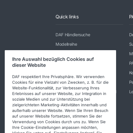
Quick links
P
DAF Händlersuche
De
Modellreihe
Su
Dienstleistungen
M
Ihre Auswahl bezüglich Cookies auf
Presse und Downloads
P
dieser Website
Stellenangebote
K
DAF respektiert Ihre Privatsphäre. Wir verwenden
Über DAF
Pe
Cookies für eine Vielzahl von Zwecken, z. B. für die
Website-Funktionalität, zur Verbesserung Ihres
Kontakt DAF Trucks Deutschland
Le
Erlebnisses auf unserer Website, zur Integration in
soziale Medien und zur Unterstützung bei
Impressum
zielgerichteten Marketing-Aktivitäten innerhalb und
Verhaltenskodex
außerhalb unserer Website. Wenn Sie Ihren Besuch
auf unserer Website fortsetzen, stimmen Sie der
Verwendung von Cookies durch uns zu. Wenn Sie
Ihre Cookie-Einstellungen anpassen möchten,