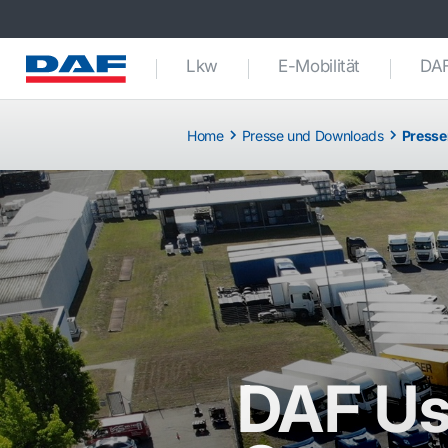
Lkw
E-Mobilität
DAF
Home
Presse und Downloads
Presse
DAF Us