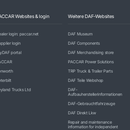
ACCAR Websites & login
Weitere DAF-Websites
aler login: paccar.net
DAF Museum
pplier login
DAF Components
yDAF portal
DAF Merchandising store
ACCAR
PACCAR Power Solutions
enworth
TRP Truck & Trailer Parts
terbilt
DAF Teile Webshop
yland Trucks Ltd
DAF-
Aufbauherstellerinformationen
DAF-Gebrauchtfahrzeuge
DAF Direkt Lkw
Repair and maintenance
information for independent