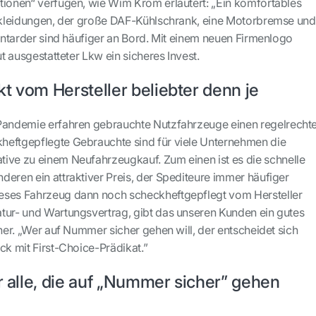
tionen“ verfügen, wie Wim Krom erläutert: „Ein komfortables
erkleidungen, der große DAF-Kühlschrank, eine Motorbremse und
 Intarder sind häufiger an Bord. Mit einem neuen Firmenlogo
ut ausgestatteter Lkw ein sicheres Invest.
t vom Hersteller beliebter denn je
-Pandemie erfahren gebrauchte Nutzfahrzeuge einen regelrecht
heftgepflegte Gebrauchte sind für viele Unternehmen die
ive zu einem Neufahrzeugkauf. Zum einen ist es die schnelle
deren ein attraktiver Preis, der Spediteure immer häufiger
eses Fahrzeug dann noch scheckheftgepflegt vom Hersteller
tur- und Wartungsvertrag, gibt das unseren Kunden ein gutes
cher. „Wer auf Nummer sicher gehen will, der entscheidet sich
ck mit First-Choice-Prädikat.”
ür alle, die auf „Nummer sicher” gehen