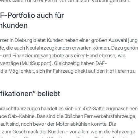
Werkstätten unserer Partnr vor Ort fit zum Verkauf gemacht.“
-Portfolio auch für
nkunden
ter in Dieburg bietet Kunden neben einer großen Auswahl jung
te, die auch Neufahrzeugkunden erwarten können. Dazu gehör
- und Finanzierungsangebote aus einer Hand ebenso, wie
erträge (MultiSupport). Gleichzeitig haben DAF-
 Möglichkeit, sich ihr Fahrzeug direkt auf den Hof liefern zu
ikationen” beliebt
rauchtfahrzeugen handelt es sich um 4x2-Sattelzugmaschinen
ace Cab-Kabine. Das sind die üblichen Fernverkehrsfahrzeuge,
kauft sind, noch bevor der Motor abkühlen konnte. Die
st zum Geschmack der Kunden – vor allem wenn die Fahrzeuge