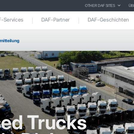
OTHER DAF SITES
ÜB
-Services
DAF-Partner
DAF-Geschichten
mitteilung
ed Trucks