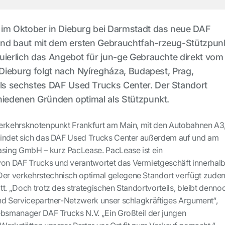
 im Oktober in Dieburg bei Darmstadt das neue DAF
nd baut mit dem ersten Gebrauchtfah-rzeug-Stützpun
uierlich das Angebot für jun-ge Gebrauchte direkt vom
. Dieburg folgt nach Nyíregháza, Budapest, Prag,
s sechstes DAF Used Trucks Center. Der Standort
hiedenen Gründen optimal als Stützpunkt.
Verkehrsknotenpunkt Frankfurt am Main, mit den Autobahnen A3
findet sich das DAF Used Trucks Center außerdem auf und am
ing GmbH – kurz PacLease. PacLease ist ein
n DAF Trucks und verantwortet das Vermietgeschäft innerhal
r verkehrstechnisch optimal gelegene Standort verfügt zude
t. „Doch trotz des strategischen Standortvorteils, bleibt denno
nd Servicepartner-Netzwerk unser schlagkräftiges Argument“,
ebsmanager DAF Trucks N.V. „Ein Großteil der jungen