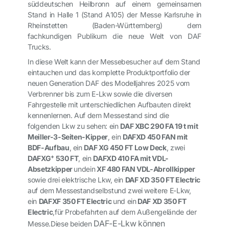
süddeutschen Heilbronn auf einem gemeinsamen
Stand in
Halle 1 (Stand A105
) der Messe Karlsruhe in
Rheinstetten (Baden-Württemberg) dem
fachkundigen Publikum die neue Welt von DAF
Trucks.
In diese Welt kann der Messebesucher auf dem Stand
eintauchen und das komplette Produktportfolio der
neuen Generation DAF des Modelljahres 2025 vom
Verbrenner bis zum E-Lkw sowie die diversen
Fahrgestelle mit unterschiedlichen Aufbauten direkt
kennenlernen. Auf dem Messestand sind die
folgenden Lkw zu sehen: ein
DAF XBC 290 FA 19 t mit
Meiller-3-Seiten-Kipper
, ein
DAF
XD 450 FAN mit
BDF-Aufbau
, ein
DAF XG 450 FT Low Deck
, zwei
+
DAF
XG
530 FT
, ein
DAF
XD 410 FA mit VDL-
Absetzkipper
und
ein
XF 480 FAN VDL-
Abrollkipper
sowie drei elektrische Lkw, ein
DAF XD 350 FT Electric
auf dem Messestand
selbst
und zwei weitere E-Lkw,
ein
DAF
XF 350 FT Electric
und ein
DAF XD 350 FT
Electric
,
für Probefahrten auf dem Außengelände der
DAF-E-Lkw
können
Messe.
Diese beiden