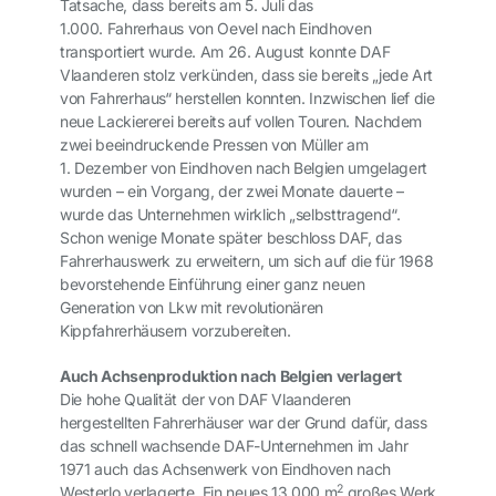
Tatsache, dass bereits am 5. Juli das
1.000. Fahrerhaus von Oevel nach Eindhoven
transportiert wurde. Am 26. August konnte DAF
Vlaanderen stolz verkünden, dass sie bereits „jede Art
von Fahrerhaus“ herstellen konnten. Inzwischen lief die
neue Lackiererei bereits auf vollen Touren. Nachdem
zwei beeindruckende Pressen von Müller am
1. Dezember von Eindhoven nach Belgien umgelagert
wurden – ein Vorgang, der zwei Monate dauerte –
wurde das Unternehmen wirklich „selbsttragend“.
Schon wenige Monate später beschloss DAF, das
Fahrerhauswerk zu erweitern, um sich auf die für 1968
bevorstehende Einführung einer ganz neuen
Generation von Lkw mit revolutionären
Kippfahrerhäusern vorzubereiten.
Auch Achsenproduktion nach Belgien verlagert
Die hohe Qualität der von DAF Vlaanderen
hergestellten Fahrerhäuser war der Grund dafür, dass
das schnell wachsende DAF-Unternehmen im Jahr
1971 auch das Achsenwerk von Eindhoven nach
2
Westerlo verlagerte. Ein neues 13.000 m
großes Werk