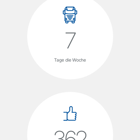
7
Tage die Woche
364