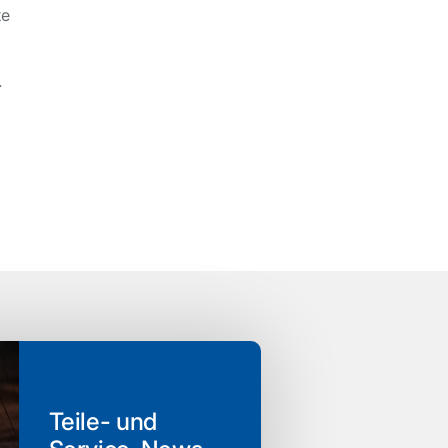
te
.
Teile- und