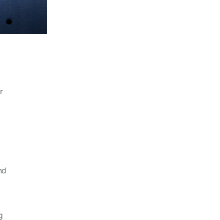
r
nd
g