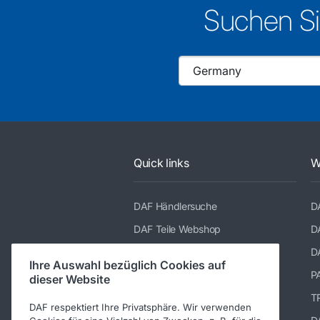
Suchen Si
Quick links
W
DAF Händlersuche
D
DAF Teile Webshop
D
DAF Merchandising store
D
Ihre Auswahl bezüglich Cookies auf
TRP katalog
P
dieser Website
Suppliers of PACCAR Parts
TR
DAF respektiert Ihre Privatsphäre. Wir verwenden