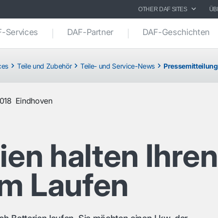
OTHER DAF SITES
ÜB
-Services
DAF-Partner
DAF-Geschichten
ces
Teile und Zubehör
Teile- und Service-News
Pressemitteilung
018
Eindhoven
ien halten Ihren
m Laufen