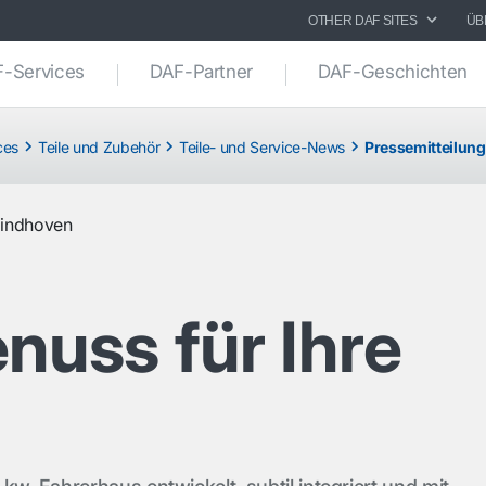
OTHER DAF SITES
ÜB
-Services
DAF-Partner
DAF-Geschichten
ces
Teile und Zubehör
Teile- und Service-News
Pressemitteilung
indhoven
nuss für Ihre
n