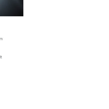
em
lt