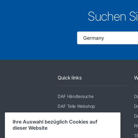
Suchen Si
Quick links
W
DAF Händlersuche
D
DAF Teile Webshop
D
DAF Merchandising store
D
Ihre Auswahl bezüglich Cookies auf
TRP katalog
P
dieser Website
Suppliers of PACCAR Parts
TR