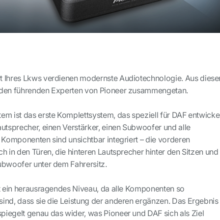
t Ihres Lkws verdienen modernste Audiotechnologie. Aus dies
 den führenden Experten von Pioneer zusammengetan.
em ist das erste Komplettsystem, das speziell für DAF entwicke
autsprecher, einen Verstärker, einen Subwoofer und alle
e Komponenten sind unsichtbar integriert – die vorderen
h in den Türen, die hinteren Lautsprecher hinter den Sitzen und
ubwoofer unter dem Fahrersitz.
ht ein herausragendes Niveau, da alle Komponenten so
ind, dass sie die Leistung der anderen ergänzen. Das Ergebnis
iegelt genau das wider, was Pioneer und DAF sich als Ziel