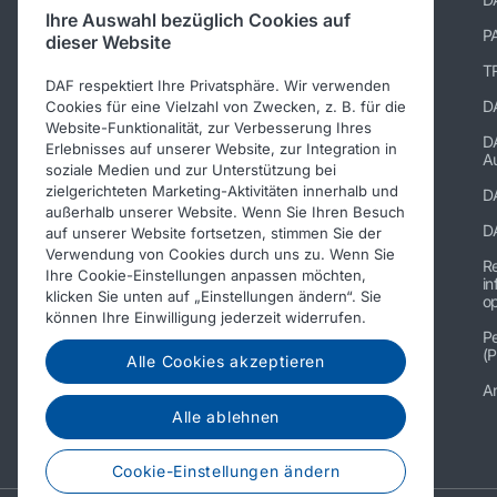
Ihre Auswahl bezüglich Cookies auf
TRP katalog
P
dieser Website
Suppliers of PACCAR Parts
TR
DAF respektiert Ihre Privatsphäre. Wir verwenden
paccarparts.com
D
Cookies für eine Vielzahl von Zwecken, z. B. für die
Website-Funktionalität, zur Verbesserung Ihres
Warranty conditions
D
Erlebnisses auf unserer Website, zur Integration in
Au
soziale Medien und zur Unterstützung bei
zielgerichteten Marketing-Aktivitäten innerhalb und
D
außerhalb unserer Website. Wenn Sie Ihren Besuch
D
auf unserer Website fortsetzen, stimmen Sie der
Verwendung von Cookies durch uns zu. Wenn Sie
R
Ihre Cookie-Einstellungen anpassen möchten,
in
klicken Sie unten auf „Einstellungen ändern“. Sie
op
können Ihre Einwilligung jederzeit widerrufen.
Pe
(P
Alle Cookies akzeptieren
A
Alle ablehnen
© 2026 DAF
Cookie-Einstellungen ändern