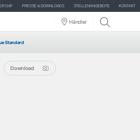
ER DAF
PRESSE & DOWNLOADS
STELLENANGEBOTE
KONTAKT
Händler
ue Standard
Download