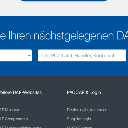
e Ihren nächstgelegenen D
eitere DAF-Websites
PACCAR & Login
AF Museum
Dealer login: paccar.net
AF Components
Supplier login
AF Merchandising store
MyDAF portal