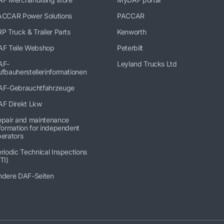
ACCAR Power Solutions
PACCAR
P Truck & Trailer Parts
Kenworth
AF Teile Webshop
Peterbilt
AF-
Leyland Trucks Ltd
fbauherstellerinformationen
AF-Gebrauchtfahrzeuge
AF Direkt Lkw
epair and maintenance
formation for independent
erators
riodic Technical Inspections
TI)
ndere DAF-Seiten