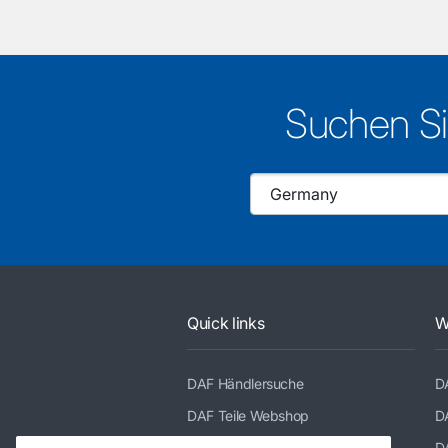
Suchen Si
Quick links
W
DAF Händlersuche
D
DAF Teile Webshop
D
DAF Merchandising store
D