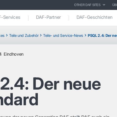
OTHER DAF SITES
ÜB
-Services
DAF-Partner
DAF-Geschichten
ces
Teile und Zubehör
Teile- und Service-News
PSQL 2.4: Der ne
4
Eindhoven
2.4: Der neue
ndard