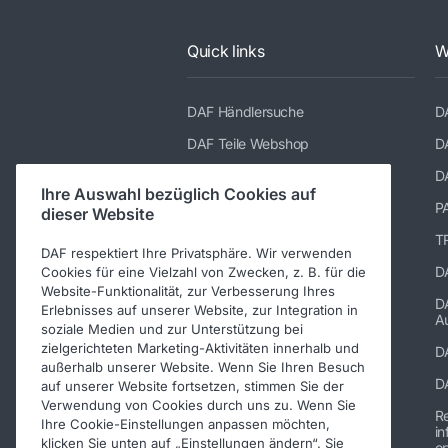
Quick links
W
DAF Händlersuche
D
DAF Teile Webshop
D
DAF Merchandising store
D
Ihre Auswahl bezüglich Cookies auf
TRP katalog
P
dieser Website
Suppliers of PACCAR Parts
TR
DAF respektiert Ihre Privatsphäre. Wir verwenden
paccarparts.com
D
Cookies für eine Vielzahl von Zwecken, z. B. für die
Website-Funktionalität, zur Verbesserung Ihres
Warranty conditions
D
Erlebnisses auf unserer Website, zur Integration in
Au
soziale Medien und zur Unterstützung bei
zielgerichteten Marketing-Aktivitäten innerhalb und
D
außerhalb unserer Website. Wenn Sie Ihren Besuch
D
auf unserer Website fortsetzen, stimmen Sie der
Verwendung von Cookies durch uns zu. Wenn Sie
R
Ihre Cookie-Einstellungen anpassen möchten,
in
klicken Sie unten auf „Einstellungen ändern“. Sie
op