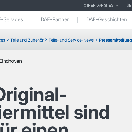
OTHER DAF SITES
ÜB
-Services
DAF-Partner
DAF-Geschichten
ces
Teile und Zubehör
Teile- und Service-News
Pressemitteilung
Eindhoven
riginal-
ermittel sind
für einen