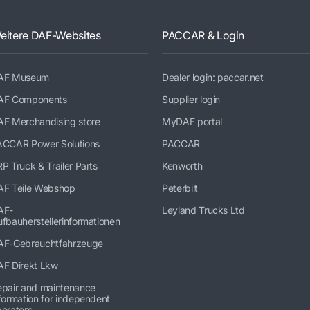
eitere DAF-Websites
PACCAR & Login
AF Museum
Dealer login: paccar.net
AF Components
Supplier login
AF Merchandising store
MyDAF portal
ACCAR Power Solutions
PACCAR
P Truck & Trailer Parts
Kenworth
AF Teile Webshop
Peterbilt
AF-
Leyland Trucks Ltd
fbauherstellerinformationen
AF-Gebrauchtfahrzeuge
AF Direkt Lkw
epair and maintenance
formation for independent
erators