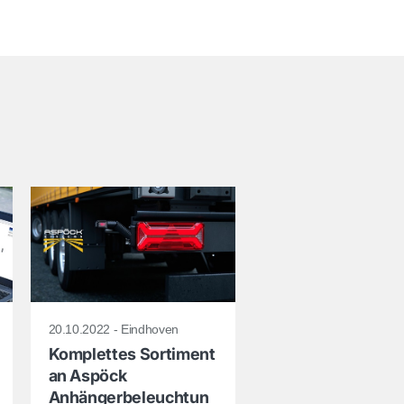
komplettes 
Sortiment 
in 
unserem 
TRP 
Katalog 
an, 
oder 
wenden 
20.10.2022 - Eindhoven
Sie 
Komplettes Sortiment
an Aspöck
sich 
Anhängerbeleuchtun