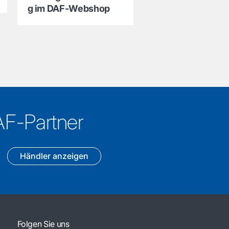
an 
g im DAF-Webshop
Ihren 
DAF-
Partner.
AF-Partner
Händler anzeigen
Folgen Sie uns