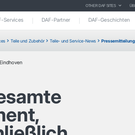
OTHER DAF SITES
ÜB
-Services
DAF-Partner
DAF-Geschichten
ces
Teile und Zubehör
Teile- und Service-News
Pressemitteilung
Eindhoven
esamte
ment,
ließlich