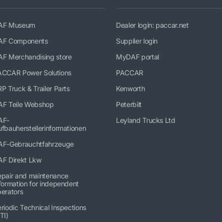
AF Museum
Dealer login: paccar.net
AF Components
Supplier login
AF Merchandising store
MyDAF portal
ACCAR Power Solutions
PACCAR
P Truck & Trailer Parts
Kenworth
AF Teile Webshop
Peterbilt
AF-
Leyland Trucks Ltd
fbauherstellerinformationen
AF-Gebrauchtfahrzeuge
AF Direkt Lkw
epair and maintenance
formation for independent
erators
riodic Technical Inspections
TI)