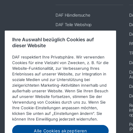
DAF Händlersuche
D
DAF Teile Webshop
D
DAF Merchandising store
D
Ihre Auswahl bezüglich Cookies auf
TRP katalog
P
dieser Website
Suppliers of PACCAR Parts
TR
DAF respektiert Ihre Privatsphäre. Wir verwenden
paccarparts.com
D
Cookies für eine Vielzahl von Zwecken, z. B. für die
Website-Funktionalität, zur Verbesserung Ihres
Warranty conditions
D
Erlebnisses auf unserer Website, zur Integration in
Au
soziale Medien und zur Unterstützung bei
zielgerichteten Marketing-Aktivitäten innerhalb und
D
außerhalb unserer Website. Wenn Sie Ihren Besuch
D
auf unserer Website fortsetzen, stimmen Sie der
Verwendung von Cookies durch uns zu. Wenn Sie
R
Ihre Cookie-Einstellungen anpassen möchten,
in
klicken Sie unten auf „Einstellungen ändern“. Sie
op
können Ihre Einwilligung jederzeit widerrufen.
Pe
(P
Alle Cookies akzeptieren