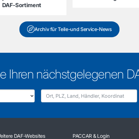
DAF-Sortiment
Archiv für Teile-und Service-News
e Ihren nächstgelegenen D
eitere DAF-Websites
PACCAR & Login