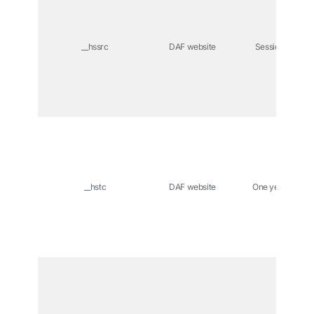
__hssrc
DAF website
Session
__hstc
DAF website
One year