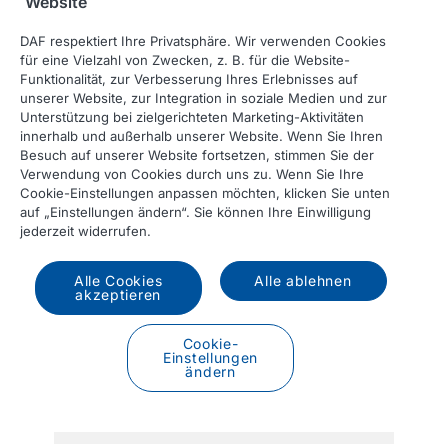
Website
lang
ads.linkedin.com
0 days
L
m
DAF respektiert Ihre Privatsphäre. Wir verwenden Cookies
ser
für eine Vielzahl von Zwecken, z. B. für die Website-
giv
Funktionalität, zur Verbesserung Ihres Erlebnisses auf
int
us
unserer Website, zur Integration in soziale Medien und zur
on
Unterstützung bei zielgerichteten Marketing-Aktivitäten
prof
innerhalb und außerhalb unserer Website. Wenn Sie Ihren
Besuch auf unserer Website fortsetzen, stimmen Sie der
t
Verwendung von Cookies durch uns zu. Wenn Sie Ihre
Cookie-Einstellungen anpassen möchten, klicken Sie unten
Thi
auf „Einstellungen ändern“. Sie können Ihre Einwilligung
o
jederzeit widerrufen.
Lin
li_gc
linkedin.com
179 days
b
ne
Alle Cookies
Alle ablehnen
akzeptieren
p
Thi
Cookie-
o
Einstellungen
Lin
ändern
lidc
linkedin.com
0 days
b
ne
p