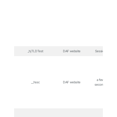
_hjTLDTest
DAF website
Session
a few
__hssc
DAF website
seconds