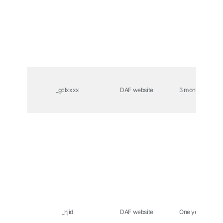
_gclxxxx
DAF website
3 months
_hjid
DAF website
One year