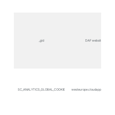
_gid
DAF website
SC_ANALYTICS_GLOBAL_COOKIE
westeurope.cloudapp.azure.co