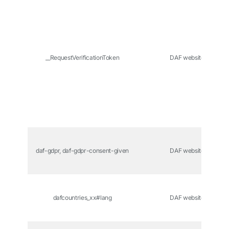
__RequestVerificationToken
DAF website
daf-gdpr, daf-gdpr-consent-given
DAF website
dafcountries_xx#lang
DAF website