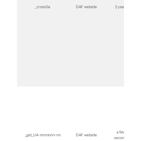
_crossGa
DAF website
2 years
a few
_gat_UA-nnnnnnn-nn
DAF website
seconds