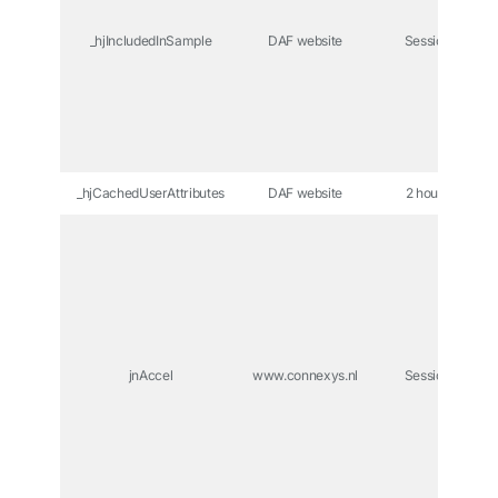
_hjIncludedInSample
DAF website
Session
_hjCachedUserAttributes
DAF website
2 hours
jnAccel
www.connexys.nl
Session