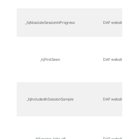
_hjAbsoluteSessionInProgress
DAF website
_hjFirstSeen
DAF website
_hjIncludedInSessionSample
DAF website
_hjSession_{site_id}
DAF website