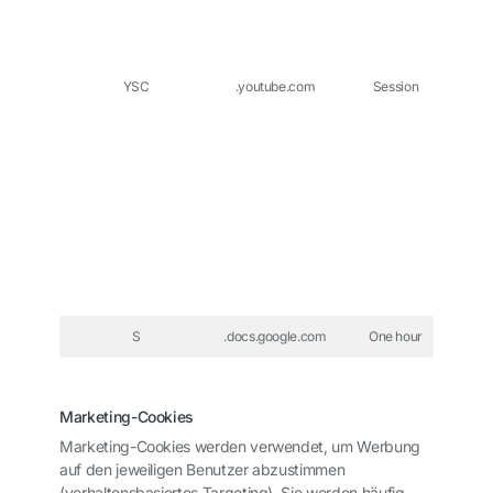
agg
wit
da
oth
YSC
.youtube.com
Session
ser
o
d
t
adve
web
a
bro
of 
an
we
S
.docs.google.com
One hour
Marketing-Cookies
Marketing-Cookies werden verwendet, um Werbung
auf den jeweiligen Benutzer abzustimmen
(verhaltensbasiertes Targeting). Sie werden häufig