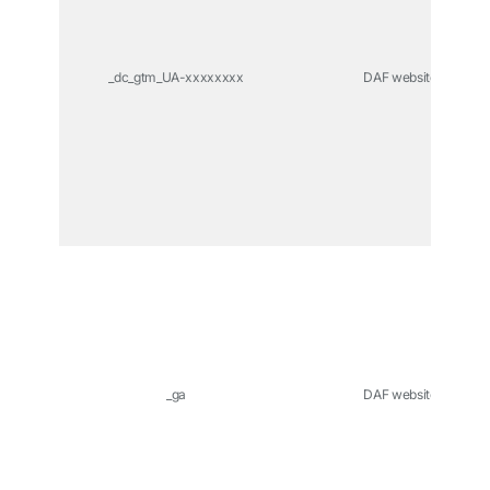
_dc_gtm_UA-xxxxxxxx
DAF website
_ga
DAF website