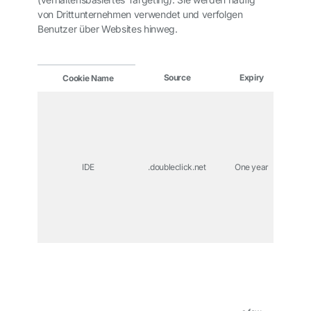
von Drittunternehmen verwendet und verfolgen
Benutzer über Websites hinweg.
Source
Expiry
P
Cookie Name
Thi
o
Do
(Go
mai
IDE
.doubleclick.net
One year
ac
Dou
Goo
ti
ad
e
Thi
o
Do
(Go
mai