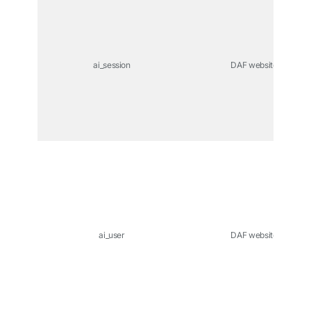
ai_session
DAF website
ai_user
DAF website