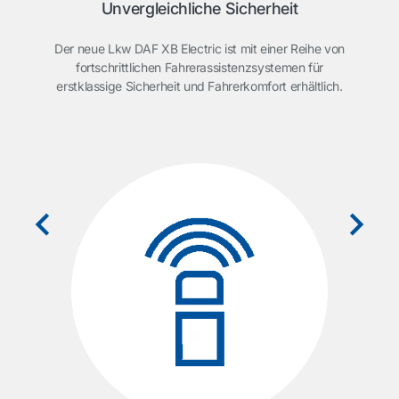
Unvergleichliche Sicherheit
Der neue Lkw DAF XB Electric ist mit einer Reihe von
fortschrittlichen Fahrerassistenzsystemen für
erstklassige Sicherheit und Fahrerkomfort erhältlich.
Zei
ABS
 mit
k
n aus
 km/h