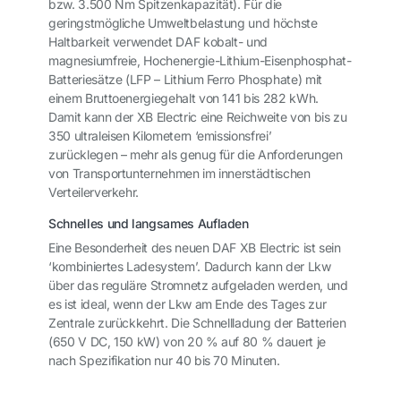
bzw. 3.500 Nm Spitzenkapazität). Für die
geringstmögliche Umweltbelastung und höchste
Haltbarkeit verwendet DAF kobalt- und
magnesiumfreie, Hochenergie-Lithium-Eisenphosphat-
Batteriesätze (LFP – Lithium Ferro Phosphate) mit
einem Bruttoenergiegehalt von 141 bis 282 kWh.
Damit kann der XB Electric eine Reichweite von bis zu
350 ultraleisen Kilometern ‘emissionsfrei’
zurücklegen – mehr als genug für die Anforderungen
von Transportunternehmen im innerstädtischen
Verteilerverkehr.
Schnelles und langsames Aufladen
Eine Besonderheit des neuen DAF XB Electric ist sein
‘kombiniertes Ladesystem’. Dadurch kann der Lkw
über das reguläre Stromnetz aufgeladen werden, und
es ist ideal, wenn der Lkw am Ende des Tages zur
Zentrale zurückkehrt. Die Schnellladung der Batterien
(650 V DC, 150 kW) von 20 % auf 80 % dauert je
nach Spezifikation nur 40 bis 70 Minuten.