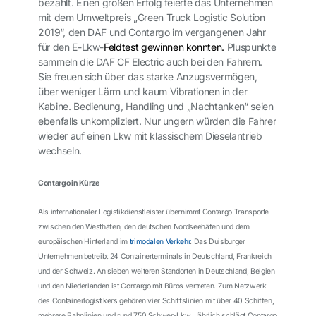
bezahlt. Einen großen Erfolg feierte das Unternehmen
mit dem Umweltpreis „Green Truck Logistic Solution
2019“, den DAF und Contargo im vergangenen Jahr
für den E-Lkw-
Feldtest gewinnen konnten.
Pluspunkte
sammeln die DAF CF Electric auch bei den Fahrern.
Sie freuen sich über das starke Anzugsvermögen,
über weniger Lärm und kaum Vibrationen in der
Kabine. Bedienung, Handling und „Nachtanken“ seien
ebenfalls unkompliziert. Nur ungern würden die Fahrer
wieder auf einen Lkw mit klassischem Dieselantrieb
wechseln.
Contargo in Kürze
Als internationaler Logistikdienstleister übernimmt Contargo Transporte
zwischen den Westhäfen, den deutschen Nordseehäfen und dem
europäischen Hinterland im
trimodalen Verkehr
. Das Duisburger
Unternehmen betreibt 24 Containerterminals in Deutschland, Frankreich
und der Schweiz. An sieben weiteren Standorten in Deutschland, Belgien
und den Niederlanden ist Contargo mit Büros vertreten. Zum Netzwerk
des Containerlogistikers gehören vier Schiffslinien mit über 40 Schiffen,
mehrere Bahnlinien und rund 750 Schwer-Lkw. Jährlich schlägt Contargo