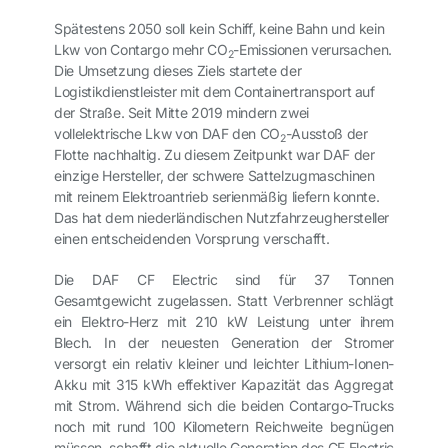
Spätestens 2050 soll kein Schiff, keine Bahn und kein
Lkw von Contargo mehr CO
-Emissionen verursachen.
2
Die Umsetzung dieses Ziels startete der
Logistikdienstleister mit dem Containertransport auf
der Straße. Seit Mitte 2019 mindern zwei
vollelektrische Lkw von DAF den CO
-Ausstoß der
2
Flotte nachhaltig. Zu diesem Zeitpunkt war DAF der
einzige Hersteller, der schwere Sattelzugmaschinen
mit reinem Elektroantrieb serienmäßig liefern konnte.
Das hat dem niederländischen Nutzfahrzeughersteller
einen entscheidenden Vorsprung verschafft.
Die DAF CF Electric sind für 37 Tonnen
Gesamtgewicht zugelassen. Statt Verbrenner schlägt
ein Elektro-Herz mit 210 kW Leistung unter ihrem
Blech. In der neuesten Generation der Stromer
versorgt ein relativ kleiner und leichter Lithium-Ionen-
Akku mit 315 kWh effektiver Kapazität das Aggregat
mit Strom. Während sich die beiden Contargo-Trucks
noch mit rund 100 Kilometern Reichweite begnügen
müssen, schafft die aktuelle Generation des CF Electric