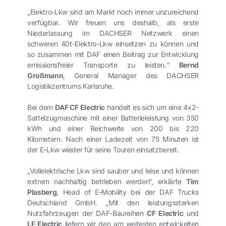
„Elektro-Lkw sind am Markt noch immer unzureichend
verfügbar. Wir freuen uns deshalb, als erste
Niederlassung im DACHSER Netzwerk einen
schweren 40t-Elektro-Lkw einsetzen zu können und
so zusammen mit DAF einen Beitrag zur Entwicklung
emissionsfreier Transporte zu leisten.“
Bernd
Großmann
, General Manager des DACHSER
Logistikzentrums Karlsruhe.
Bei dem
DAF CF Electric
handelt es sich um eine 4x2-
Sattelzugmaschine mit einer Batterieleistung von 350
kWh und einer Reichweite von 200 bis 220
Kilometern. Nach einer Ladezeit von 75 Minuten ist
der E-Lkw wieder für seine Touren einsatzbereit.
„Vollelektrische Lkw sind sauber und leise und können
extrem nachhaltig betrieben werden“, erklärte
Tim
Plasberg
, Head of E-Mobility bei der DAF Trucks
Deutschland GmbH. „Mit den leistungsstarken
Nutzfahrzeugen der DAF-Baureihen
CF Electric
und
LF Electric
liefern wir den am weitesten entwickelten