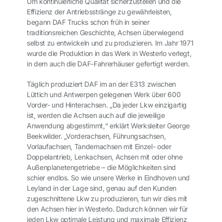
Um kontinuierliche Qualität sicherzustellen und die
Effizienz der Antriebsstränge zu gewährleisten,
begann DAF Trucks schon früh in seiner
traditionsreichen Geschichte, Achsen überwiegend
selbst zu entwickeln und zu produzieren. Im Jahr 1971
wurde die Produktion in das Werk in Westerlo verlegt,
in dem auch die DAF-Fahrerhäuser gefertigt werden.
Täglich produziert DAF im an der E313 zwischen
Lüttich und Antwerpen gelegenen Werk über 600
Vorder- und Hinterachsen. „Da jeder Lkw einzigartig
ist, werden die Achsen auch auf die jeweilige
Anwendung abgestimmt,“ erklärt Werksleiter George
Beekwilder. „Vorderachsen, Führungsachsen,
Vorlaufachsen, Tandemachsen mit Einzel- oder
Doppelantrieb, Lenkachsen, Achsen mit oder ohne
Außenplanetengetriebe – die Möglichkeiten sind
schier endlos. So wie unsere Werke in Eindhoven und
Leyland in der Lage sind, genau auf den Kunden
zugeschnittene Lkw zu produzieren, tun wir dies mit
den Achsen hier in Westerlo. Dadurch können wir für
jeden Lkw optimale Leistung und maximale Effizienz