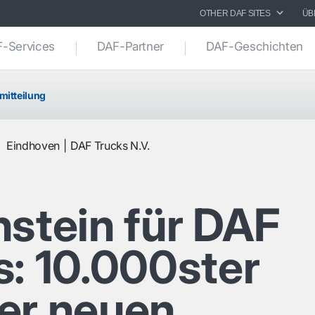
OTHER DAF SITES
ÜB
-Services
DAF-Partner
DAF-Geschichten
mitteilung
2
Eindhoven
DAF Trucks N.V.
nstein für DAF
s: 10.000ster
er neuen