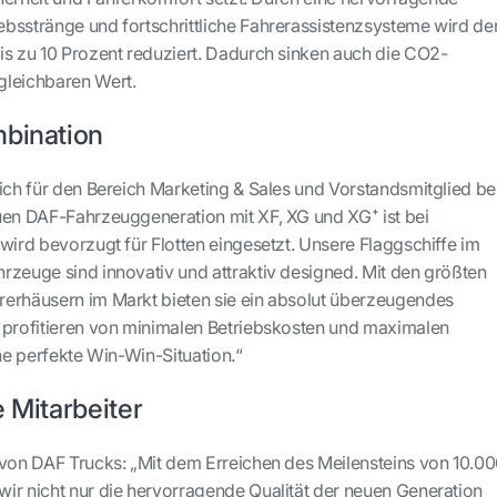
bsstränge und fortschrittliche Fahrerassistenzsysteme wird de
is zu 10 Prozent reduziert. Dadurch sinken auch die CO2-
gleichbaren Wert.
mbination
lich für den Bereich Marketing & Sales und Vorstandsmitglied be
uen DAF-Fahrzeuggeneration mit XF, XG und XG⁺ ist bei
wird bevorzugt für Flotten eingesetzt. Unsere Flaggschiffe im
rzeuge sind innovativ und attraktiv designed. Mit den größten
erhäusern im Markt bieten sie ein absolut überzeugendes
 profitieren von minimalen Betriebskosten und maximalen
ine perfekte Win-Win-Situation.“
e Mitarbeiter
 von DAF Trucks: „Mit dem Erreichen des Meilensteins von 10.0
ir nicht nur die hervorragende Qualität der neuen Generation