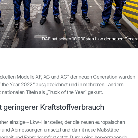
DAF hat seinen 10.000sten.Lkw der neuen Genera
ickelten Modelle XF, XG und XG⁺ der neuen Generation wurden
 of the Year 2022“ ausgezeichnet und in mehreren Ländern
 nationalen Titeln als „Truck of the Year“ gekürt.
t geringerer Kraftstoffverbrauch
isher einzige – Lkw-Hersteller, der die neuen europäischen
te und Abmessungen umsetzt und damit neue Maßstäbe
icherheit und Fahrerkomfort setzt. Durch eine hervorragende