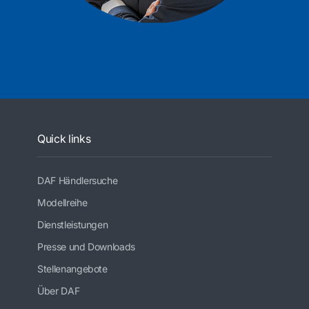
Quick links
DAF Händlersuche
Modellreihe
Dienstleistungen
Presse und Downloads
Stellenangebote
Über DAF