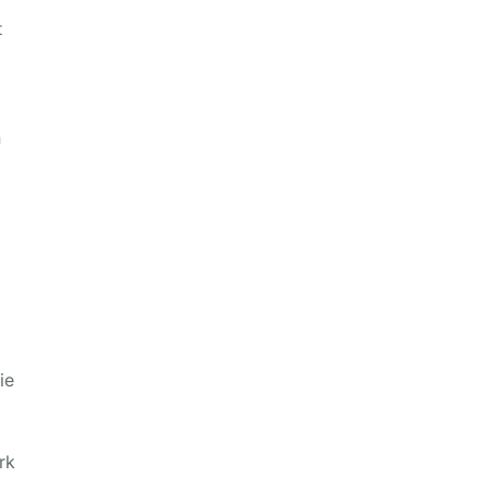
t
n
ie
rk