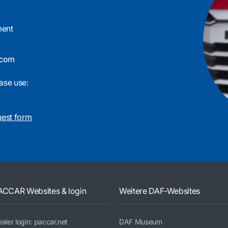
ment
ase use:
uest form
ACCAR Websites & login
Weitere DAF-Websites
aler login: paccar.net
DAF Museum