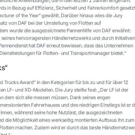
erbliche Anwendungen, die in den letzten 2 Jahren eingeführt
s in Bezug auf Effizienz, Sicherheit und Fahrerkomfort gesetz
cturer of the Year“ gewählt. Darüber hinaus wies die Jury
satz von DAF bei der Umstellung von Flotten auf
udem wurde die ausgezeichnete Pannenhilfe von DAF erwähnt:
 seines hervorragenden Händlernetzwerks und durch Initiative
n Pannendienst hat DAF erneut bewiesen, dass das Unternehmen
Dienstleistungen für Flotten- und Transportmanager bietet.“
ks“
id Trucks Award“ in den Kategorien für bis zu und für über 12
en LF- und XD-Modellen. Die Jury stellte fest: „Der LF ist der
 an dem sich alle messen müssen. Dank seines engen
mensionierten Fahrerhauses und des niedrigen Einstiegs ist er d
*innen, während seine hohe Nutzlast, die ausgezeichneten
 die Möglichkeit eines werkseitig montierten Aufbaus ihn zum
r Flotten machen. Zudem wird er durch das beste Händlernetzwe