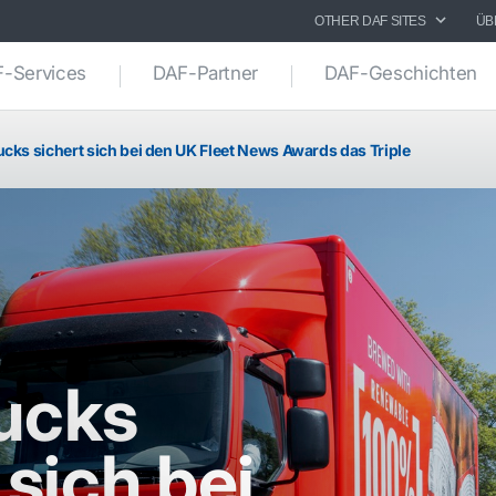
OTHER DAF SITES
ÜB
-Services
DAF-Partner
DAF-Geschichten
cks sichert sich bei den UK Fleet News Awards das Triple
ucks
 sich bei