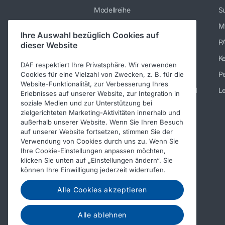
Modellreihe
Su
Dienstleistungen
M
Ihre Auswahl bezüglich Cookies auf
Presse und Downloads
P
dieser Website
Stellenangebote
K
DAF respektiert Ihre Privatsphäre. Wir verwenden
Über DAF
Pe
Cookies für eine Vielzahl von Zwecken, z. B. für die
Website-Funktionalität, zur Verbesserung Ihres
Kontakt DAF Trucks Deutschland
Le
Erlebnisses auf unserer Website, zur Integration in
soziale Medien und zur Unterstützung bei
Impressum
zielgerichteten Marketing-Aktivitäten innerhalb und
außerhalb unserer Website. Wenn Sie Ihren Besuch
Verhaltenskodex
auf unserer Website fortsetzen, stimmen Sie der
Verwendung von Cookies durch uns zu. Wenn Sie
Ihre Cookie-Einstellungen anpassen möchten,
klicken Sie unten auf „Einstellungen ändern“. Sie
können Ihre Einwilligung jederzeit widerrufen.
Alle Cookies akzeptieren
Alle ablehnen