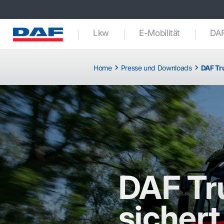
Lkw
E-Mobilität
DAF
Home
Presse und Downloads
DAF Tru
DAF Tr
sichert