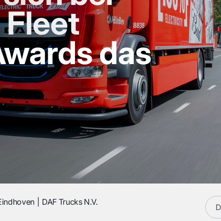
 Fleet
wards das
Eindhoven
DAF Trucks N.V.
D