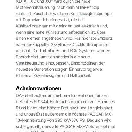
+
XD, XF, XG und XG
wird durch die neue
Motorventilsteuerung nach dem Miller-Prinzip
realisiert. Zusätzlich wird eine Kühlflüssigkeitspumpe
mit Doppelantrieb eingesetzt, die bei
Kühlbedingungen mit geringer Last elektrisch und,
wenn eine hohe Kühlleistung erforderlich ist, über
einen Riemen angetrieben wird. Für höchste Effizienz
ist ein gekuppelter 2-Zylinder-Druckluftkompressor
verbaut. Die Turbolader- und EGR-Systeme wurden
überarbeitet, um sich nahtlos in die neue
Ventilsteuerung einzupassen. Einspritzdüsen der
neuesten Generation sorgen für hervorragende
Effizienz, Zuverlässigkeit und Haltbarkeit.
Achsinnovationen
DAF stellt außerdem mehrere Innovationen für sein
beliebtes SR1344-Hinterachsprogramm vor. Ein neues
Ritzel bietet eine höhere Festigkeit und Langlebigkeit
und unterstützt außerdem die höchste PACCAR MX-
13-Nennleistung von 390 kW/530 PS. Dadurch wird
sichergestellt, dass alle PACCAR MX-Motoren optimal