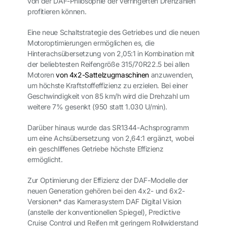
von der DAF-Philosophie der verringerten Drehzahlen
profitieren können.
Eine neue Schaltstrategie des Getriebes und die neuen
Motoroptimierungen ermöglichen es, die
Hinterachsübersetzung von 2,05:1 in Kombination mit
der beliebtesten Reifengröße 315/70R22.5 bei allen
Motoren
von 4x2-Sattelzugmaschinen
anzuwenden,
um höchste Kraftstoffeffizienz zu erzielen. Bei einer
Geschwindigkeit von 85 km/h wird die Drehzahl um
weitere 7% gesenkt (950 statt 1.030 U/min).
Darüber hinaus wurde das SR1344-Achsprogramm
um eine Achsübersetzung von 2,64:1 ergänzt, wobei
ein geschliffenes Getriebe höchste Effizienz
ermöglicht.
Zur Optimierung der Effizienz der DAF-Modelle der
neuen Generation gehören bei den 4x2- und 6x2-
Versionen* das Kamerasystem DAF Digital Vision
(anstelle der konventionellen Spiegel), Predictive
Cruise Control und Reifen mit geringem Rollwiderstand