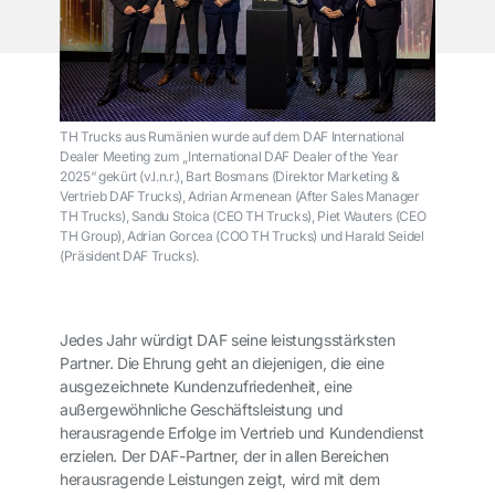
TH Trucks aus Rumänien wurde auf dem DAF International
Dealer Meeting zum „International DAF Dealer of the Year
2025“ gekürt (v.l.n.r.), Bart Bosmans (Direktor Marketing &
Vertrieb DAF Trucks), Adrian Armenean (After Sales Manager
TH Trucks), Sandu Stoica (CEO TH Trucks), Piet Wauters (CEO
TH Group), Adrian Gorcea (COO TH Trucks) und Harald Seidel
(Präsident DAF Trucks).
Jedes Jahr würdigt DAF seine leistungsstärksten
Partner. Die Ehrung geht an diejenigen, die eine
ausgezeichnete Kundenzufriedenheit, eine
außergewöhnliche Geschäftsleistung und
herausragende Erfolge im Vertrieb und Kundendienst
erzielen. Der DAF-Partner, der in allen Bereichen
herausragende Leistungen zeigt, wird mit dem