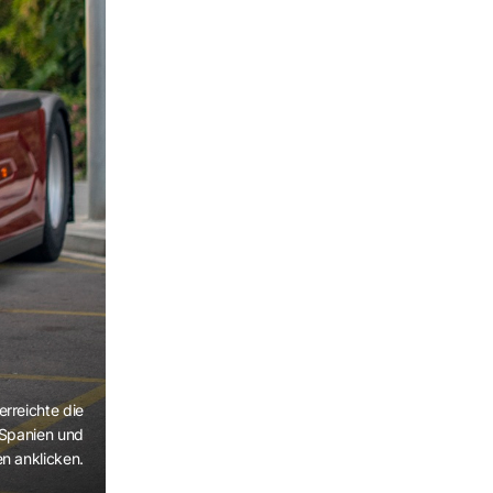
erreichte die
 Spanien und
en anklicken.