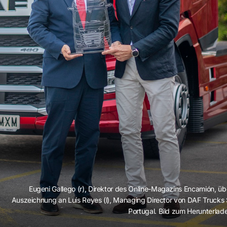
Eugeni Gallego (r), Direktor des Online-Magazins Encamión, üb
Auszeichnung an Luis Reyes (l), Managing Director von DAF Trucks
Portugal. Bild zum Herunterlad