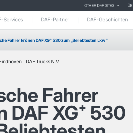
OTHER DAF SITES
ÜB
-Services
DAF-Partner
DAF-Geschichten
che Fahrer krönen DAF XG⁺ 530 zum „Beliebtesten Lkw“
Eindhoven
DAF Trucks N.V.
sche Fahrer
n DAF XG⁺ 530
Beliebtesten