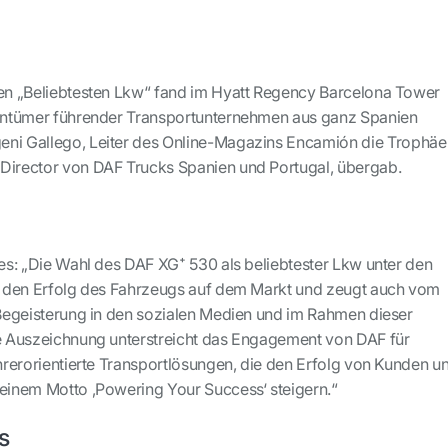
den „Beliebtesten Lkw“ fand im Hyatt Regency Barcelona Tower
igentümer führender Transportunternehmen aus ganz Spanien
eni Gallego, Leiter des Online-Magazins Encamión die Trophäe
Director von DAF Trucks Spanien und Portugal, übergab.
 es: „Die Wahl des DAF XG⁺ 530 als beliebtester Lkw unter den
ür den Erfolg des Fahrzeugs auf dem Markt und zeugt auch vom
e Begeisterung in den sozialen Medien und im Rahmen dieser
ie Auszeichnung unterstreicht das Engagement von DAF für
ahrerorientierte Transportlösungen, die den Erfolg von Kunden u
seinem Motto ‚Powering Your Success‘ steigern.“
s