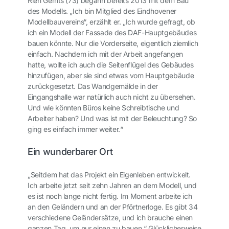
Rien Gerrits (73) begann bereits 2013 mit dem Bau
des Modells. „Ich bin Mitglied des Eindhovener
Modellbauvereins“, erzählt er. „Ich wurde gefragt, ob
ich ein Modell der Fassade des DAF-Hauptgebäudes
bauen könnte. Nur die Vorderseite, eigentlich ziemlich
einfach. Nachdem ich mit der Arbeit angefangen
hatte, wollte ich auch die Seitenflügel des Gebäudes
hinzufügen, aber sie sind etwas vom Hauptgebäude
zurückgesetzt. Das Wandgemälde in der
Eingangshalle war natürlich auch nicht zu übersehen.
Und wie könnten Büros keine Schreibtische und
Arbeiter haben? Und was ist mit der Beleuchtung? So
ging es einfach immer weiter.“
Ein wunderbarer Ort
„Seitdem hat das Projekt ein Eigenleben entwickelt.
Ich arbeite jetzt seit zehn Jahren an dem Modell, und
es ist noch lange nicht fertig. Im Moment arbeite ich
an den Geländern und an der Pförtnerloge. Es gibt 34
verschiedene Geländersätze, und ich brauche einen
ganzen Tag, um nur einen zu bauen.“ Glücklicherweise