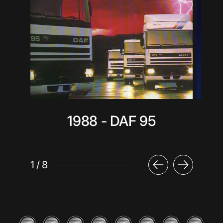
1988 - DAF 95
1
/
8