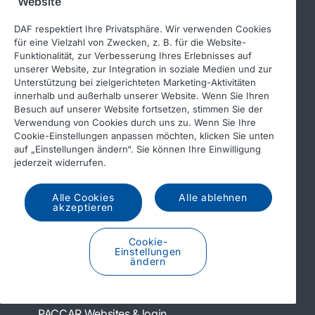
Website
Quick links
DAF respektiert Ihre Privatsphäre. Wir verwenden Cookies
für eine Vielzahl von Zwecken, z. B. für die Website-
Funktionalität, zur Verbesserung Ihres Erlebnisses auf
unserer Website, zur Integration in soziale Medien und zur
DAF Händlersuche
Unterstützung bei zielgerichteten Marketing-Aktivitäten
Modellreihe
innerhalb und außerhalb unserer Website. Wenn Sie Ihren
Besuch auf unserer Website fortsetzen, stimmen Sie der
Dienstleistungen
Verwendung von Cookies durch uns zu. Wenn Sie Ihre
Cookie-Einstellungen anpassen möchten, klicken Sie unten
Presse und Downloads
auf „Einstellungen ändern“. Sie können Ihre Einwilligung
Stellenangebote
jederzeit widerrufen.
Über DAF
Alle Cookies
Alle ablehnen
akzeptieren
Kontakt DAF Trucks Deutschland
Impressum
Cookie-
Einstellungen
Verhaltenskodex
ändern
PACCAR Websites & login