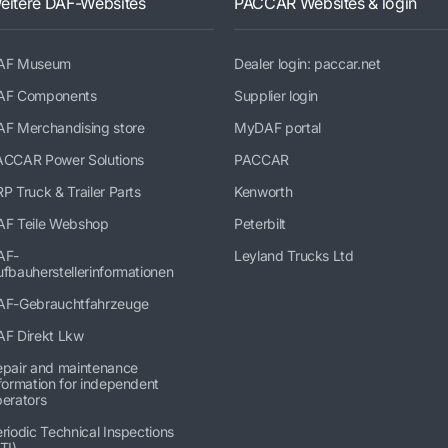
eitere DAF-Websites
PACCAR Websites & login
AF Museum
Dealer login: paccar.net
AF Components
Supplier login
AF Merchandising store
MyDAF portal
ACCAR Power Solutions
PACCAR
P Truck & Trailer Parts
Kenworth
AF Teile Webshop
Peterbilt
AF-
Leyland Trucks Ltd
fbauherstellerinformationen
AF-Gebrauchtfahrzeuge
AF Direkt Lkw
epair and maintenance
formation for independent
erators
riodic Technical Inspections
TI)