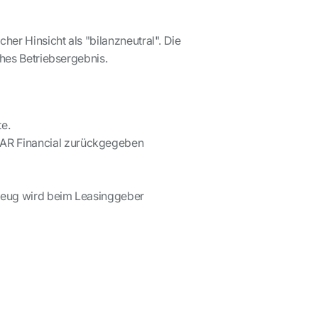
her Hinsicht als "bilanzneutral". Die
ches Betriebsergebnis.
te.
CCAR Financial zurückgegeben
rzeug wird beim Leasinggeber