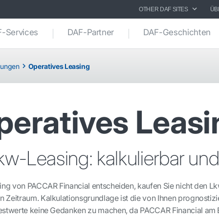
OTHER DAF SITES
ÜB
-Services
DAF-Partner
DAF-Geschichten
stungen
Operatives Leasing
peratives Leasi
w-Leasing: kalkulierbar und
sing von PACCAR Financial entscheiden, kaufen Sie nicht den Lk
Zeitraum. Kalkulationsgrundlage ist die von Ihnen prognostizie
Restwerte keine Gedanken zu machen, da PACCAR Financial am E