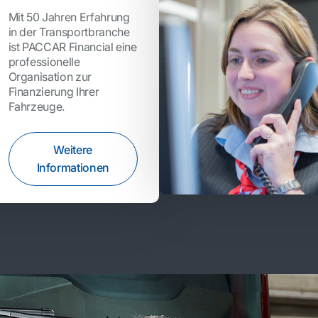
Mit 50 Jahren Erfahrung
in der Transportbranche
ist PACCAR Financial eine
professionelle
Organisation zur
Finanzierung Ihrer
Fahrzeuge.
Weitere
Informationen