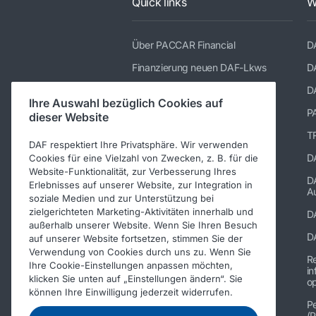
Quick links
W
Über PACCAR Financial
D
Finanzierung neuen DAF-Lkws
D
Finanzierungslösungen fur
D
gebrauchte DAF Lkws
Ihre Auswahl bezüglich Cookies auf
P
dieser Website
Finanzierung Anhänger
TR
DAF respektiert Ihre Privatsphäre. Wir verwenden
Suppliers of PACCAR Parts
D
Cookies für eine Vielzahl von Zwecken, z. B. für die
Kontakt PACCAR Financial
Website-Funktionalität, zur Verbesserung Ihres
D
Erlebnisses auf unserer Website, zur Integration in
paccarfinancial.com
Au
soziale Medien und zur Unterstützung bei
zielgerichteten Marketing-Aktivitäten innerhalb und
Rückgabebedingungen -
D
PACCAR Financial
außerhalb unserer Website. Wenn Sie Ihren Besuch
D
auf unserer Website fortsetzen, stimmen Sie der
Verwendung von Cookies durch uns zu. Wenn Sie
R
Ihre Cookie-Einstellungen anpassen möchten,
in
klicken Sie unten auf „Einstellungen ändern“. Sie
op
können Ihre Einwilligung jederzeit widerrufen.
Pe
(P