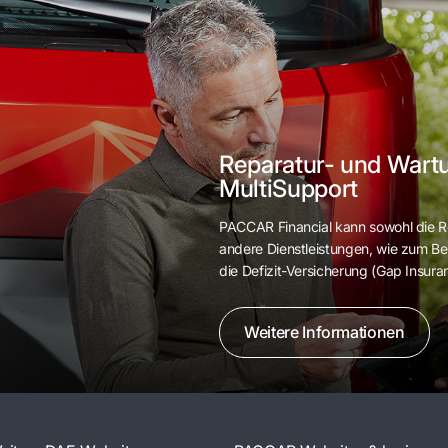
Reparatur- und Wart
MultiSupport
PACCAR Financial kann sowohl die R
andere Dienstleistungen, wie zum Bei
die Defizit-Versicherung (Gap Insura
Weitere Informationen