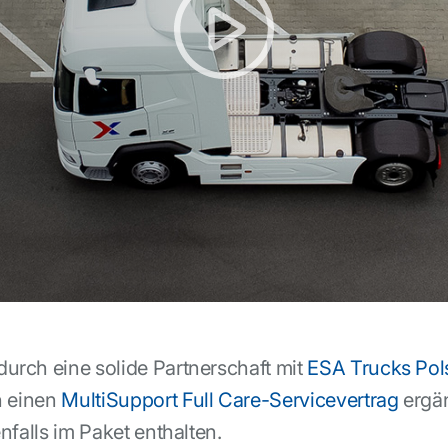
rch eine solide Partnerschaft mit
ESA Trucks Pol
h einen
MultiSupport Full Care-Servicevertrag
ergän
nfalls im Paket enthalten.