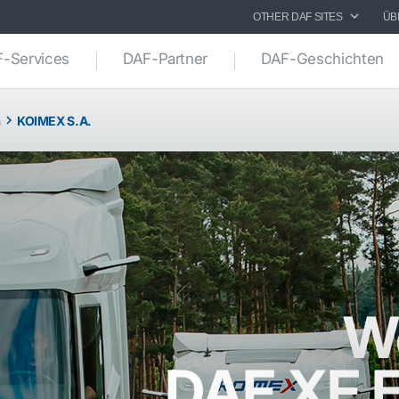
OTHER DAF SITES
ÜB
-Services
DAF-Partner
DAF-Geschichten
n
KOIMEX S.A.
W
DAF XF E