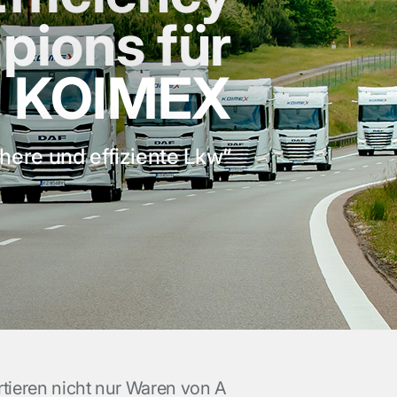
ions für
KOIMEX
here und effiziente Lkw“
rtieren nicht nur Waren von A