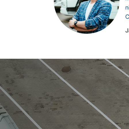
n
C
J