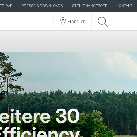
ER DAF
PRESSE & DOWNLOADS
STELLENANGEBOTE
KONTAKT
Händler
eitere 30
fficiency