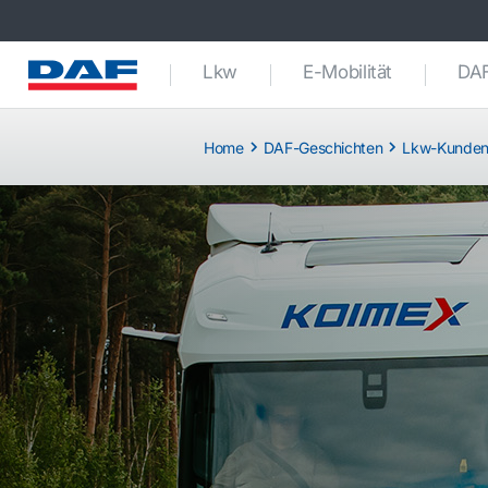
Lkw
E-Mobilität
DAF
Home
DAF-Geschichten
Lkw-Kunde