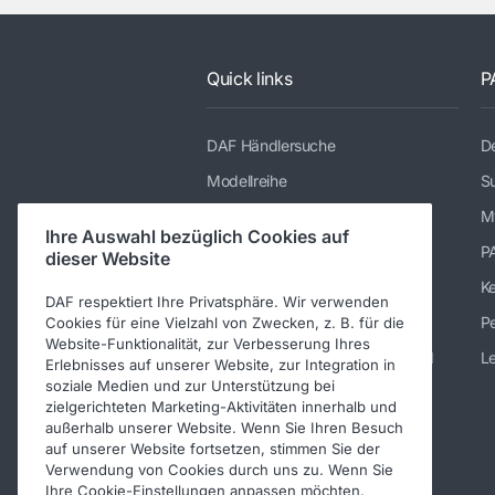
Quick links
P
DAF Händlersuche
De
Modellreihe
Su
Dienstleistungen
M
Ihre Auswahl bezüglich Cookies auf
Presse und Downloads
P
dieser Website
Stellenangebote
K
DAF respektiert Ihre Privatsphäre. Wir verwenden
Über DAF
Pe
Cookies für eine Vielzahl von Zwecken, z. B. für die
Website-Funktionalität, zur Verbesserung Ihres
Kontakt DAF Trucks Deutschland
Le
Erlebnisses auf unserer Website, zur Integration in
soziale Medien und zur Unterstützung bei
Impressum
zielgerichteten Marketing-Aktivitäten innerhalb und
Verhaltenskodex
außerhalb unserer Website. Wenn Sie Ihren Besuch
auf unserer Website fortsetzen, stimmen Sie der
Verwendung von Cookies durch uns zu. Wenn Sie
Ihre Cookie-Einstellungen anpassen möchten,