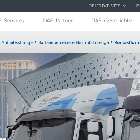
OTHER DAF SITES
ÜB
-Services
DAF-Partner
DAF-Geschichten
d Antriebsstränge
Batteriebetriebene Elektrofahrzeuge
Kontaktform