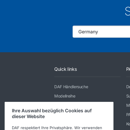
S
Quick links
P
DAF Händlersuche
De
Modellreihe
Su
Dienstleistungen
M
Ihre Auswahl bezüglich Cookies auf
Presse und Downloads
P
dieser Website
Stellenangebote
K
DAF respektiert Ihre Privatsphäre. Wir verwenden