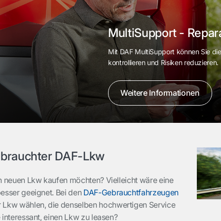
MultiSupport - Repar
Mit DAF MultiSupport können Sie die 
kontrollieren und Risiken reduzieren.
Weitere Informationen
ebrauchter DAF-Lkw
nen neuen Lkw kaufen möchten? Vielleicht wäre eine
 besser geeignet. Bei den
DAF-Gebrauchtfahrzeugen
r Lkw wählen, die denselben hochwertigen Service
ie interessant, einen Lkw zu leasen?