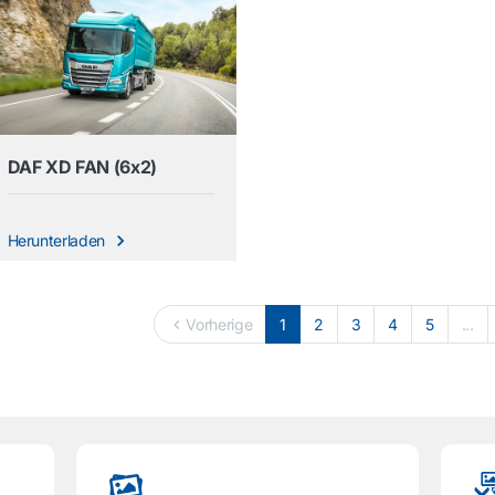
DAF XD FAN (6x2)
Herunterladen
Vorherige
1
2
3
4
5
...