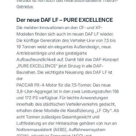
verbaut ist nun auch das neue automatisierte TraXon-
Getriebe.
Der neue DAF LF – PURE EXCELLENCE
Die meisten Innovationen an den CF- und XF-
Modellen finden sich auch im neuen DAF LF wieder.
Die künftige Generation des Verteiler-Lkw von 7,5 bis
19 Tonnen weist ein elegantes Außendesign, neue
Antriebsstränge und eine gesteigerte
Aufbaufreundlichkeit auf. Damit hält das DAF-Konzept
„PURE EXCELLENCE“ jetzt Einzug in alle DAF-
Baureihen. Die wichtigste Neuerung des DAF LF ist
der
PACCAR PX-4-Motor für die 7,5-Tonner. Das neue
3,8-Liter-Aggregat ist in den zwei Leistungsstufen 156
und 172 PS verfügbar. Für leichte Anwendungen
innerhalb des städtischen Verteilerverkehrs gedacht,
erhalten diese Modelle die Klassifizierung „LF City“. Ab
acht Tonnen zulässiges Gesamtgewicht und
Luftfederung an der Hinterachse gehören von nun an
Notbremsassistent (AEBS), Auffahrwarnsystem
(FCW), adaptiver Tempomat (ACC) und