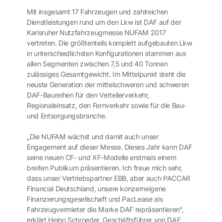
Mit insgesamt 17 Fahrzeugen und zahlreichen
Dienstleistungen rund um den Lkw ist DAF auf der
Karlsruher Nutzfahrzeugmesse NUFAM 2017
vertreten. Die größtenteils komplett aufgebauten Lkw
in unterschiedlichsten Konfigurationen stammen aus
allen Segmenten zwischen 7,5 und 40 Tonnen
zulässiges Gesamtgewicht. Im Mittelpunkt steht die
neuste Generation der mittelschweren und schweren
DAF-Baureihen für den Verteilerverkehr,
Regionaleinsatz, den Fernverkehr sowie für die Bau-
und Entsorgungsbranche.
„Die NUFAM wächst und damit auch unser
Engagement auf dieser Messe. Dieses Jahr kann DAF
seine neuen CF- und XF-Modelle erstmals einem
breiten Publikum präsentieren. Ich freue mich sehr,
dass unser Vertriebspartner EBB, aber auch PACCAR
Financial Deutschland, unsere konzerneigene
Finanzierungsgesellschaft und PacLease als
Fahrzeugvermieter die Marke DAF repräsentieren“,
erklärt Heino Schroeder, Geschäftsführer von DAF