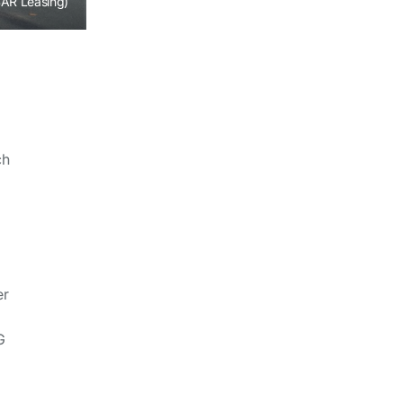
CAR Leasing)
ch
er
G