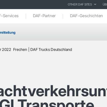
OTHER DAF SITES
ÜB
-Services
DAF-Partner
DAF-Geschichten
mitteilung
r 2022
Frechen
DAF Trucks Deutschland
rachtverkehrsu
I Transporte