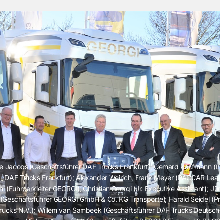
e Jacobs (Geschäftsführer DAF Trucks Frankfurt); Gerhard Kaufmann (Le
DAF Trucks Frankfurt); Alexander Weirich, Frank Meyer (PACCAR Leas
hl (Fuhrparkleiter GEORGI); Christian Georgi (Jr. Executive Assistant); J
(Geschäftsführer GEORGI GmbH & Co. KG Transporte); Harald Seidel (P
rucks N.V.); Willem van Sambeek (Geschäftsführer DAF Trucks Deutsc