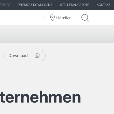
ER DAF
PRESSE & DOWNLOADS
STELLENANGEBOTE
KONTAKT
Händler
Download
nternehmen