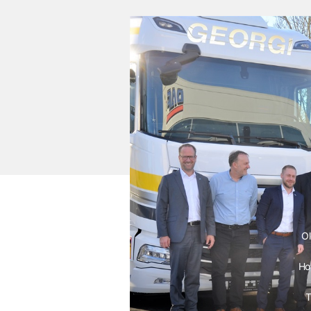
Ol
Ho
T