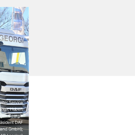
iter Service
ing); Hubert
ürgen Georgie
räsident DAF
hland GmbH);