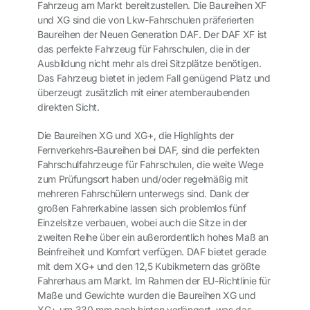
Fahrzeug am Markt bereitzustellen. Die Baureihen XF
und XG sind die von Lkw-Fahrschulen präferierten
Baureihen der Neuen Generation DAF. Der DAF XF ist
das perfekte Fahrzeug für Fahrschulen, die in der
Ausbildung nicht mehr als drei Sitzplätze benötigen.
Das Fahrzeug bietet in jedem Fall genügend Platz und
überzeugt zusätzlich mit einer atemberaubenden
direkten Sicht.
Die Baureihen XG und XG+, die Highlights der
Fernverkehrs-Baureihen bei DAF, sind die perfekten
Fahrschulfahrzeuge für Fahrschulen, die weite Wege
zum Prüfungsort haben und/oder regelmäßig mit
mehreren Fahrschülern unterwegs sind. Dank der
großen Fahrerkabine lassen sich problemlos fünf
Einzelsitze verbauen, wobei auch die Sitze in der
zweiten Reihe über ein außerordentlich hohes Maß an
Beinfreiheit und Komfort verfügen. DAF bietet gerade
mit dem XG+ und den 12,5 Kubikmetern das größte
Fahrerhaus am Markt. Im Rahmen der EU-Richtlinie für
Maße und Gewichte wurden die Baureihen XG und
XG+ um 330 mm nach hinten verlängert, was das