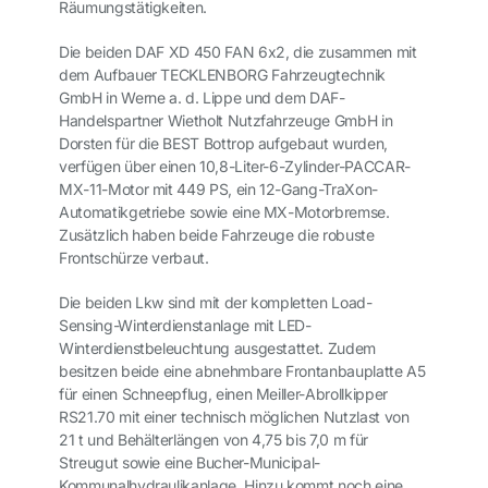
Räumungstätigkeiten.
Die beiden DAF XD 450 FAN 6x2
, die zusammen mit
dem Aufbauer TECKLENBORG Fahrzeugtechnik
GmbH in Werne a. d. Lippe und dem DAF-
Handelspartner Wietholt Nutzfahrzeuge GmbH in
Dorsten für die BEST Bottrop aufgebaut wurden,
verfügen über einen 10,8-Liter-6-Zylinder-PACCAR-
MX-11-Motor mit 449 PS, ein 12-Gang-TraXon-
Automatikgetriebe sowie eine MX-Motorbremse.
Zusätzlich haben beide Fahrzeuge die robuste
Frontschürze verbaut.
Die beiden Lkw sind mit der kompletten Load-
Sensing-Winterdienstanlage mit LED-
Winterdienstbeleuchtung ausgestattet. Zudem
besitzen beide eine abnehmbare Frontanbauplatte A5
für einen Schneepflug, einen Meiller-Abrollkipper
RS21.70 mit einer technisch möglichen Nutzlast von
21 t und Behälterlängen von 4,75 bis 7,0 m für
Streugut sowie eine Bucher-Municipal-
Kommunalhydraulikanlage. Hinzu kommt noch eine