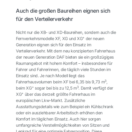
Auch die großen Baureihen eignen sich
für den Verteilerverkehr
Nicht nur die XB- und XD-Baureihen, sondern auch die
+
Fernverkehrsmodelle XF, XG und XG
der neuen
Generation eignen sich für den Einsatz im
Verteilerverkehr. Mit dem neu konzipierten Fahrerhaus
der neuen Generation DAF bieten sie ein großzügiges
Raumangebot mit hohem Komfort – insbesondere für
Fahrer und Fahrerinnen, die täglich viele Stunden im
Einsatz sind. Je nach Modell liegt das
3
Fahrerhausvolumen beim XF bei 6,35 bis 9,73 m
,
+
3
beim XG
sogar bei bis zu 12,5 m
. Damit verfügt der
+
XG
über das derzeit größte Fahrerhaus im
europäischen Lkw-Markt. Zusätzliche
Ausstattungsdetails wie zum Beispiel ein Kühlschrank
oder ein ausziehbarer Arbeitstisch erhöhen den
Komfort im täglichen Einsatz. Auch hier sorgen
umfangreiche Verstellmöglichkeiten von Sitzen und
Lenkrad für eine optimale Fahrerposition. Diese