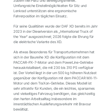
zudem viel Platz und Bewegungsfreiheit.
Umfangreiche Einstellmöglichkeiten für Sitz und
Lenkrad unterstützen eine ergonomische
Fahrerposition im täglichen Einsatz.
Für seine Qualitäten wurde der DAF XD bereits im Jahr
2023 in der Dieselversion als „International Truck of
the Year“ ausgezeichnet; 2026 folgte die Ehrung für
die elektrische Variante des XD.
Als etwas Besonderes für Transportunternehmen hat
sich in der Baureihe XD die Konfiguration mit dem
PACCAR-PX-7-Motor und dem PowerLine-Getriebe
herauskristallisiert, die mit 230 bis 310 PS verfügbar
ist. Der Vorteil liegt in der um 500 kg höheren Nutzlast
gegenüber der Konfiguration mit dem PACCAR MX-11-
Motor und dem TraXon-Getriebe. Dieses Modell ist
sehr attraktiv für Kunden, die ein leichtes, sparsames
und vielseitiges Fahrzeug benötigen, das gleichzeitig
den harten Arbeitsalltag insbesondere im
innerstädtischen Auslieferungsverkehr mit Bravour
bewältigt.