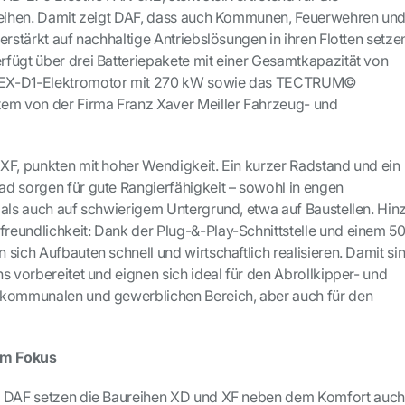
ureihen. Damit zeigt DAF, dass auch Kommunen, Feuerwehren un
erstärkt auf nachhaltige Antriebslösungen in ihren Flotten setze
fügt über drei Batteriepakete mit einer Gesamtkapazität von
 EX-D1-Elektromotor mit 270 kW sowie das TECTRUM©
tem von der Firma Franz Xaver Meiller Fahrzeug- und
XF, punkten mit hoher Wendigkeit. Ein kurzer Radstand und ein
d sorgen für gute Rangierfähigkeit – sowohl in engen
 als auch auf schwierigem Untergrund, etwa auf Baustellen. Hin
eundlichkeit: Dank der Plug-&-Play-Schnittstelle und einem 5
sich Aufbauten schnell und wirtschaftlich realisieren. Damit si
s vorbereitet und eignen sich ideal für den Abrollkipper- und
 kommunalen und gewerblichen Bereich, aber auch für den
 im Fokus
n DAF setzen die Baureihen XD und XF neben dem Komfort auch