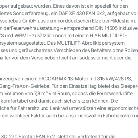
pper aufgebaut wurden. Eines davon ist ein speziell für den
iertes Sonderfahrzeug: ein DAF XF 430 FAN 6x2, aufgebaut vo
sseriebau GmbH aus dem norddeutschen Elze bei Hildesheim.
n der
Feuerwehrausstattung – entsprechend DIN 14505 inklusive
S und WBMI – zusätzlich noch mit einem HIAB MULTILIFT-
system ausgestattet. Das MULTILIFT-Abrollkippersystem
oses und geräuscharmes Verschieben des Behälters ohne Rollen
lter vor dem Verschieben leicht an, sodass er nicht über die
ahrzeug von einem PACCAR MX-13-Motor mit 315 kW/428 PS,
Gang-TraXon-Getriebe. Für den Einsatzalltag bietet das Sleeper
m Volumen von 7,8 m³ viel Raum, sodass die Feuerwehrkräfte
komfortabel und damit auch sicher sitzen können. Die
iche für Fahrersitz und Lenkrad unterstützen eine ergonomisch
 – ein wichtiger Faktor auch bei anspruchsvollen Fahrmanövern 
XD 270 Electric FAN 6x2, steht stellvertretend für die