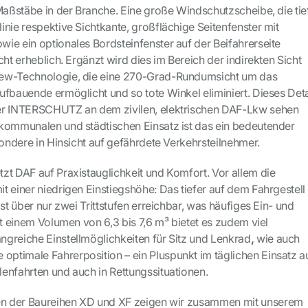
 Maßstäbe in der Branche. Eine große Windschutzscheibe, die tie
nie respektive Sichtkante, großflächige Seitenfenster mit
ie ein optionales Bordsteinfenster auf der Beifahrerseite
cht erheblich. Ergänzt wird dies im Bereich der indirekten Sicht
ew-Technologie, die eine 270-Grad-Rundumsicht um das
ufbauende ermöglicht und so tote Winkel eliminiert. Dieses Deta
er INTERSCHUTZ an dem zivilen, elektrischen DAF-Lkw sehen
kommunalen und städtischen Einsatz ist das ein bedeutender
sondere in Hinsicht auf gefährdete Verkehrsteilnehmer.
zt DAF auf Praxistauglichkeit und Komfort. Vor allem die
t einer niedrigen Einstiegshöhe: Das tiefer auf dem Fahrgestell
ist über nur zwei Trittstufen erreichbar, was häufiges Ein- und
it einem Volumen von 6,3 bis 7,6 m³ bietet es zudem viel
greiche Einstellmöglichkeiten für Sitz und Lenkrad
,
wie auch
 optimale Fahrerposition – ein Pluspunkt im täglichen Einsatz a
enfahrten und auch in Rettungssituationen.
len der Baureihen XD und XF zeigen wir zusammen mit unserem