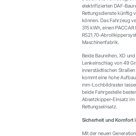
elektrifizierten DAF-Ba
Rettungsdienste künftig v
können. Das Fahrzeug ver
315 kWh, einen PACCAR
RS21.70-Abrollkippersys
Maschinenfabrik.
Beide Baureihen, XD und 
Lenkeinschlag von 49 Gra
innerstädtischen Straßen
kommt eine hohe Aufbaufr
mm-Lochbildraster lassen 
beide Fahrgestelle besten
Absetzkipper-Einsatz im
Rettungseinsatz.
Sicherheit und Komfort
Mit der neuen Generatio