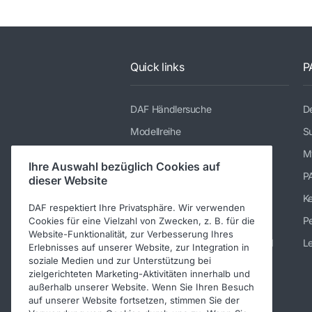
Quick links
P
DAF Händlersuche
De
Modellreihe
Su
Dienstleistungen
M
Ihre Auswahl bezüglich Cookies auf
Presse und Downloads
P
dieser Website
Stellenangebote
K
DAF respektiert Ihre Privatsphäre. Wir verwenden
Über DAF
Pe
Cookies für eine Vielzahl von Zwecken, z. B. für die
Website-Funktionalität, zur Verbesserung Ihres
Kontakt DAF Trucks Deutschland
Le
Erlebnisses auf unserer Website, zur Integration in
soziale Medien und zur Unterstützung bei
Impressum
zielgerichteten Marketing-Aktivitäten innerhalb und
außerhalb unserer Website. Wenn Sie Ihren Besuch
Verhaltenskodex
auf unserer Website fortsetzen, stimmen Sie der