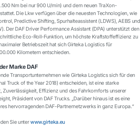
2.500 Nm bei nur 900 U/min) und dem neuen TraXon-
tattet. Die Lkw verfügen über die neuesten Technologien, wie
ntrol, Predictive Shifting, Spurhalteassistent (LDWS), AEBS un
. Der DAF Driver Performance Assistant (DPA) unterstützt den
schrittliche Eco-Roll-Funktion, um höchste Kraftstoffeffizienz zu
aximaler Betriebszeit hat sich Girteka Logistics für
200.000 Kilometern entschieden.
der Marke DAF
ende Transportunternehmen wie Girteka Logistics sich für den
al Truck of the Year 2018) entscheiden, ist eine starke
, Zuverlässigkeit, Effizienz und des Fahrkomforts unserer
ight, Präsident von DAF Trucks. „Darüber hinaus ist es eine
res hervorragenden DAF-Partnernetzwerks in ganz Europa.“
nden Sie unter
www.girteka.eu