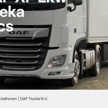
teka
cs
Eindhoven
DAF Trucks N.V.