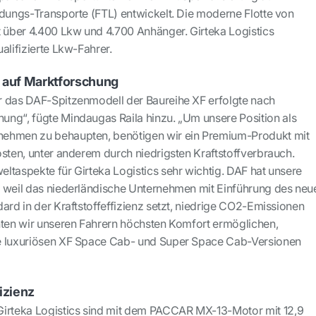
adungs-Transporte (FTL) entwickelt. Die moderne Flotte von
t über 4.400 Lkw und 4.700 Anhänger. Girteka Logistics
alifizierte Lkw-Fahrer.
 auf Marktforschung
r das DAF-Spitzenmodell der Baureihe XF erfolgte nach
ng“, fügte Mindaugas Raila hinzu. „Um unsere Position als
ehmen zu behaupten, benötigen wir ein Premium-Produkt mit
osten, unter anderem durch niedrigsten Kraftstoffverbrauch.
ltaspekte für Girteka Logistics sehr wichtig. DAF hat unsere
, weil das niederländische Unternehmen mit Einführung des neu
ard in der Kraftstoffeffizienz setzt, niedrige CO2-Emissionen
hten wir unseren Fahrern höchsten Komfort ermöglichen,
e luxuriösen XF Space Cab- und Super Space Cab-Versionen
izienz
Girteka Logistics sind mit dem PACCAR MX-13-Motor mit 12,9