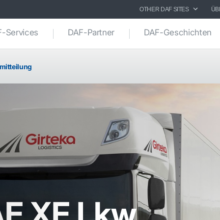
OTHER DAF SITES
ÜB
-Services
DAF-Partner
DAF-Geschichten
mitteilung
F XF Lkw