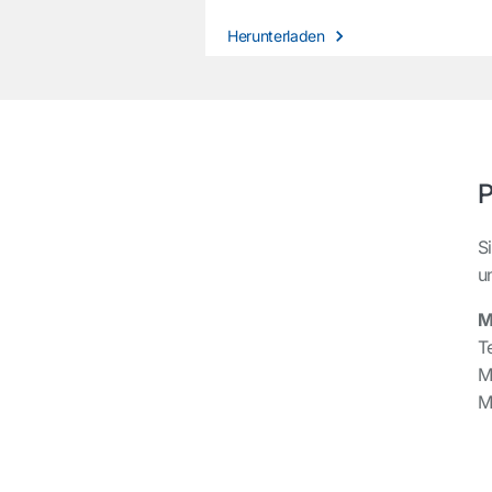
Herunterladen
P
S
u
M
T
M
M