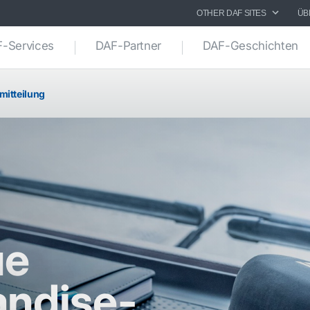
OTHER DAF SITES
ÜB
-Services
DAF-Partner
DAF-Geschichten
mitteilung
ue
ndise-