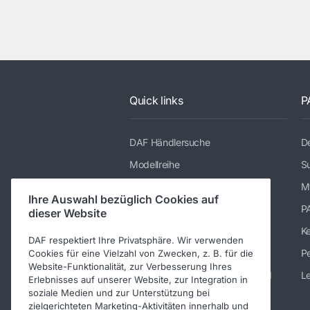
Quick links
P
DAF Händlersuche
De
Modellreihe
Su
Dienstleistungen
M
Ihre Auswahl bezüglich Cookies auf
Presse und Downloads
P
dieser Website
Stellenangebote
K
DAF respektiert Ihre Privatsphäre. Wir verwenden
Über DAF
Pe
Cookies für eine Vielzahl von Zwecken, z. B. für die
Website-Funktionalität, zur Verbesserung Ihres
Kontakt DAF Trucks Deutschland
Le
Erlebnisses auf unserer Website, zur Integration in
soziale Medien und zur Unterstützung bei
Impressum
zielgerichteten Marketing-Aktivitäten innerhalb und