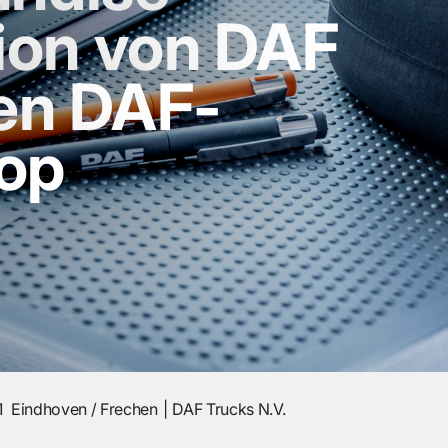
tion von DAF
en DAF-
op
1
Eindhoven / Frechen
DAF Trucks N.V.