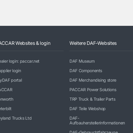
ACCAR Websites & login
Weitere DAF-Websites
aler login: paccar.net
DAF Museum
pplier login
DAF Components
yDAF portal
DAF Merchandising store
ACCAR
PACCAR Power Solutions
enworth
TRP Truck & Trailer Parts
terbilt
DAF Teile Webshop
yland Trucks Ltd
DAF-
Aufbauherstellerinformationen
DAF-Gebrauchtfahrzeuge