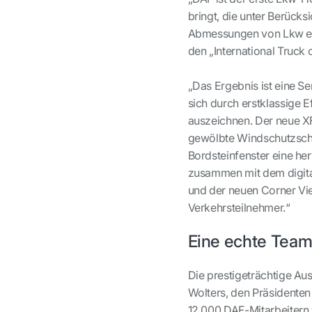
bringt, die unter Berück
Abmessungen von Lkw entw
den „International Truck 
„Das Ergebnis ist eine S
sich durch erstklassige 
auszeichnen. Der neue XF
gewölbte Windschutzschei
Bordsteinfenster eine he
zusammen mit dem digita
und der neuen Corner Vi
Verkehrsteilnehmer.“
Eine echte Team
Die prestigeträchtige Au
Wolters, den Präsidente
12.000 DAF-Mitarbeitern w