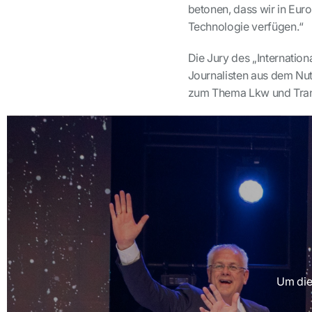
betonen, dass wir in Eur
Technologie verfügen.“
Die Jury des „Internatio
Journalisten aus dem Nut
zum Thema Lkw und Trans
Um die