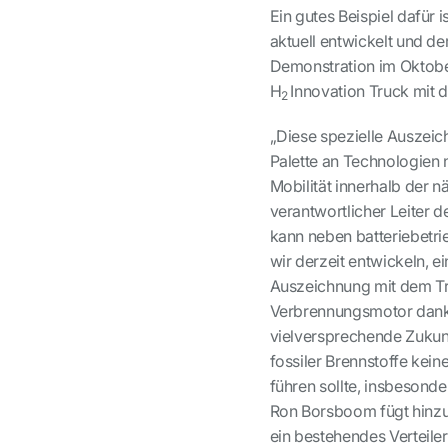
Ein gutes Beispiel dafür
aktuell entwickelt und der
Demonstration im Oktober
H
Innovation Truck mit
2
„Diese spezielle Auszeic
Palette an Technologien
Mobilität innerhalb der 
verantwortlicher Leiter 
kann neben batteriebetri
wir derzeit entwickeln, e
Auszeichnung mit dem Tr
Verbrennungsmotor dank
vielversprechende Zukunft
fossiler Brennstoffe kei
führen sollte, insbesond
Ron Borsboom fügt hinzu
ein bestehendes Verteiler