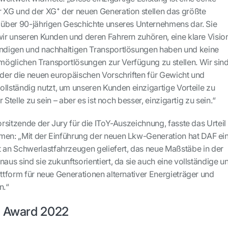
r XG und der XG⁺ der neuen Generation stellen das größte
r über 90-jährigen Geschichte unseres Unternehmens dar. Sie
 wir unseren Kunden und deren Fahrern zuhören, eine klare Visio
ändigen und nachhaltigen Transportlösungen haben und keine
öglichen Transportlösungen zur Verfügung zu stellen. Wir sin
, der die neuen europäischen Vorschriften für Gewicht und
ständig nutzt, um unseren Kunden einzigartige Vorteile zu
er Stelle zu sein – aber es ist noch besser, einzigartig zu sein.“
Vorsitzende der Jury für die IToY-Auszeichnung, fasste das Urteil
men: „Mit der Einführung der neuen Lkw-Generation hat DAF ei
an Schwerlastfahrzeugen geliefert, das neue Maßstäbe in der
naus sind sie zukunftsorientiert, da sie auch eine vollständige u
attform für neue Generationen alternativer Energieträger und
n.“
n Award 2022