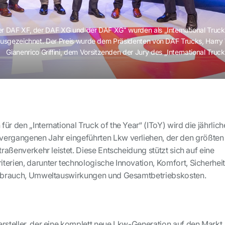
r DAF XF, der DAF XG und der DAF XG⁺ wurden als „International Truck 
usgezeichnet. Der Preis wurde dem Präsidenten von DAF Trucks, Harry 
Gianenrico Griffini, dem Vorsitzenden der Jury des „International Truck
ür den „International Truck of the Year“ (IToY) wird die jährlich
vergangenen Jahr eingeführten Lkw verliehen, der den größten
Straßenverkehr leistet. Diese Entscheidung stützt sich auf eine
terien, darunter technologische Innovation, Komfort, Sicherheit
verbrauch, Umweltauswirkungen und Gesamtbetriebskosten.
ersteller, der eine komplett neue Lkw-Generation auf den Markt