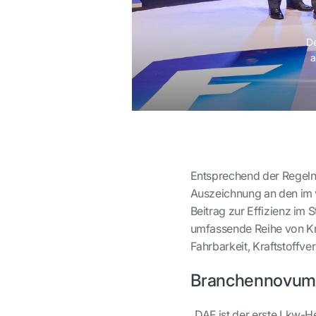
De
a
Entsprechend der Regeln f
Auszeichnung an den im 
Beitrag zur Effizienz im 
umfassende Reihe von Kri
Fahrbarkeit, Kraftstoff
Branchennovum
„DAF ist der erste Lkw-H