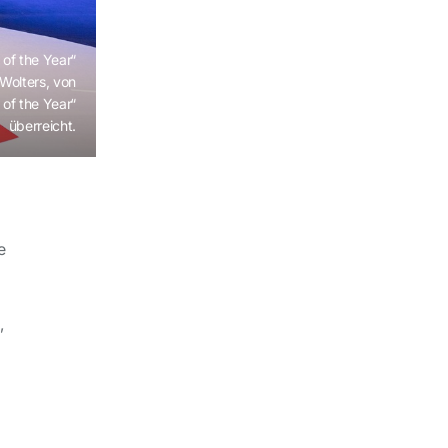
of the Year“
Wolters, von
 of the Year“
überreicht.
e
,