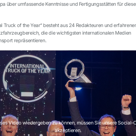
opa über umfassende Kenntnisse und Fertigungsstätten für diese
nal Truck of the Year“ besteht aus 24 Redakteuren und erfahrene
zfahrzeugbereich, die die wichtigsten internationalen Medien
port repräsentieren.
ses Video wiedergeben zu können, müssen Sie unsere Social-
akzeptieren.