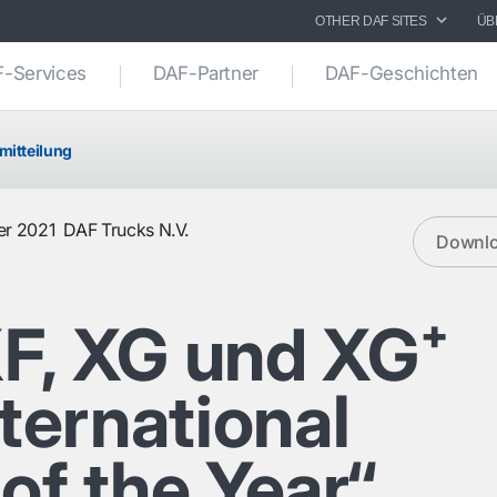
OTHER DAF SITES
ÜB
-Services
DAF-Partner
DAF-Geschichten
mitteilung
er 2021
DAF Trucks N.V.
Downl
F, XG und XG⁺
nternational
of the Year“