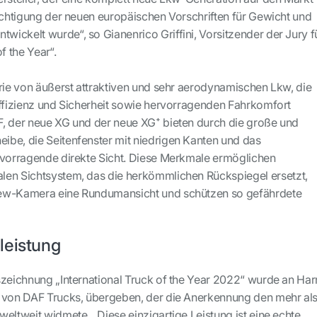
sichtigung der neuen europäischen Vorschriften für Gewicht und
ickelt wurde“, so Gianenrico Griffini, Vorsitzender der Jury f
of the Year“.
erie von äußerst attraktiven und sehr aerodynamischen Lkw, die
Effizienz und Sicherheit sowie hervorragenden Fahrkomfort
, der neue XG und der neue XG⁺ bieten durch die große und
be, die Seitenfenster mit niedrigen Kanten und das
rvorragende direkte Sicht. Diese Merkmale ermöglichen
len Sichtsystem, das die herkömmlichen Rückspiegel ersetzt,
ew-Kamera eine Rundumansicht und schützen so gefährdete
leistung
szeichnung „International Truck of the Year 2022“ wurde an Har
n von DAF Trucks, übergeben, der die Anerkennung den mehr al
eltweit widmete. „Diese einzigartige Leistung ist eine echte