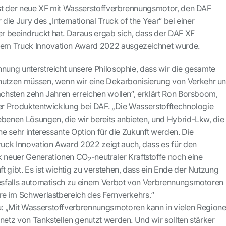
 ist der neue XF mit Wasserstoffverbrennungsmotor, den DAF
 die Jury des „International Truck of the Year“ bei einer
 beeindruckt hat. Daraus ergab sich, dass der DAF XF
 dem Truck Innovation Award 2022 ausgezeichnet wurde.
hnung unterstreicht unsere Philosophie, dass wir die gesamte
 nutzen müssen, wenn wir eine Dekarbonisierung von Verkehr u
nächsten zehn Jahren erreichen wollen“, erklärt Ron Borsboom,
der Produktentwicklung bei DAF. „Die Wasserstofftechnologie
ebenen Lösungen, die wir bereits anbieten, und Hybrid-Lkw, die
ine sehr interessante Option für die Zukunft werden. Die
uck Innovation Award 2022 zeigt auch, dass es für den
 neuer Generationen CO
-neutraler Kraftstoffe noch eine
2
 gibt. Es ist wichtig zu verstehen, dass ein Ende der Nutzung
nesfalls automatisch zu einem Verbot von Verbrennungsmotoren
ere im Schwerlastbereich des Fernverkehrs.“
: „Mit Wasserstoffverbrennungsmotoren kann in vielen Region
netz von Tankstellen genutzt werden. Und wir sollten stärker