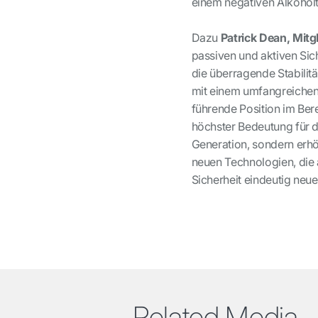
einem negativen Alkoholt
Dazu
Patrick Dean, Mit
passiven und aktiven Sich
die überragende Stabilit
mit einem umfangreichen
führende Position im Berei
höchster Bedeutung für 
Generation, sondern erhöh
neuen Technologien, die 
Sicherheit eindeutig neu
Related Media