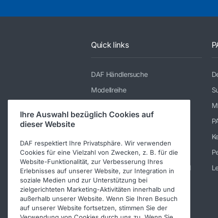
Quick links
P
DAF Händlersuche
De
Modellreihe
Su
Dienstleistungen
M
Ihre Auswahl bezüglich Cookies auf
Presse und Downloads
P
dieser Website
Stellenangebote
K
DAF respektiert Ihre Privatsphäre. Wir verwenden
Über DAF
Pe
Cookies für eine Vielzahl von Zwecken, z. B. für die
Website-Funktionalität, zur Verbesserung Ihres
Kontakt DAF Trucks Deutschland
Le
Erlebnisses auf unserer Website, zur Integration in
soziale Medien und zur Unterstützung bei
Impressum
zielgerichteten Marketing-Aktivitäten innerhalb und
außerhalb unserer Website. Wenn Sie Ihren Besuch
Verhaltenskodex
auf unserer Website fortsetzen, stimmen Sie der
Verwendung von Cookies durch uns zu. Wenn Sie