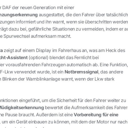
r DAF der neuen Generation mit einer
enzungserkennung
ausgestattet, die den Fahrer über tatsächlic
ngen informiert und ihn warnt, wenn sie überschritten werden
rägt dazu bei, gefährliche Situationen zu vermeiden, indem er a
gte Spurwechsel aufmerksam macht.
ra
zeigt auf einem Display im Fahrerhaus an, was am Heck des
icht-Assistent
(optional) blendet das Fernlicht bei
 vorausfahrenden Fahrzeugen automatisch ab. Eine Funktion,
DAF-Lkw verwendet wurde, ist ein
Notbremssignal
, das andere
 Blinken der Warnblinkanlage warnt, wenn der Lkw stark
tionen eingeführt, um die Sicherheit für den Fahrer weiter zu
üdigkeitserkennung
bewertet die Aufmerksamkeit des Fahrer
ine Pause braucht. Außerdem ist eine
Vorbereitung für eine
 um ein Gerät einbauen zu können, mit dem der Motor nur nach