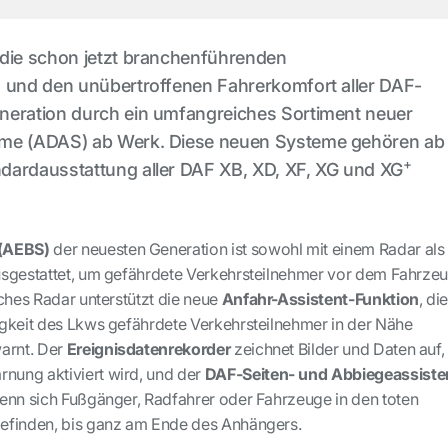
 die schon jetzt branchenführenden
n und den unübertroffenen Fahrerkomfort aller DAF-
neration durch ein umfangreiches Sortiment neuer
eme (ADAS) ab Werk. Diese neuen Systeme gehören ab
+
dardausstattung aller DAF XB, XD, XF, XG und XG
 (AEBS)
der neuesten Generation ist sowohl mit einem Radar als
usgestattet, um gefährdete Verkehrsteilnehmer vor dem Fahrze
iches Radar unterstützt die neue
Anfahr-Assistent-Funktion
, di
gkeit des Lkws gefährdete Verkehrsteilnehmer in der Nähe
arnt. Der
Ereignisdatenrekorder
zeichnet Bilder und Daten auf,
ung aktiviert wird, und der
DAF-Seiten- und Abbiegeassiste
enn sich Fußgänger, Radfahrer oder Fahrzeuge in den toten
efinden, bis ganz am Ende des Anhängers.