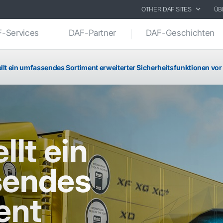
OTHER DAF SITES
ÜB
-Services
DAF-Partner
DAF-Geschichten
ellt ein umfassendes Sortiment erweiterter Sicherheitsfunktionen vor
llt ein
sendes
ent