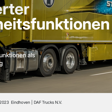
rter
heitsfunktionen
nktionen als
g
 2023
Eindhoven
DAF Trucks N.V.