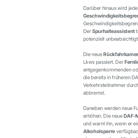
Darüber hinaus wird jede
Geschwindigkeitsbegr
Geschwindigkeitsbegrenzu
Der
Spurhalteassistent
t
potenziell unbeabsichti
Die neue
Rückfahrkame
Lkws passiert. Der
Fernl
entgegenkommenden oder
die bereits in früheren 
Verkehrsteilnehmer durch
abbremst.
Daneben werden neue Funk
erhöhen. Die neue
DAF-M
und warnt ihn, wenn er e
Alkoholsperre
verfügbar,