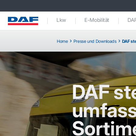
Lkw
E-Mobilität
DAF
Home
Presse und Downloads
DAF st
DAF ste
umfas
Sortim