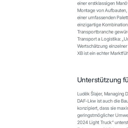
einer erstklassigen Manö
Montage von Aufbauten, 
einer umfassenden Palet
einzigartige Kombination
Transportbranche gewürd
Transport a Logistika: „U
Wertschätzung einzelner 
XB ist ein echter Marktfüh
Unterstützung f
Luděk Šlajer, Managing D
DAF-Lkw ist auch die Bau
konzipiert, dass sie maxi
geringstmöglicher Umwel
2024 Light Truck“ unters