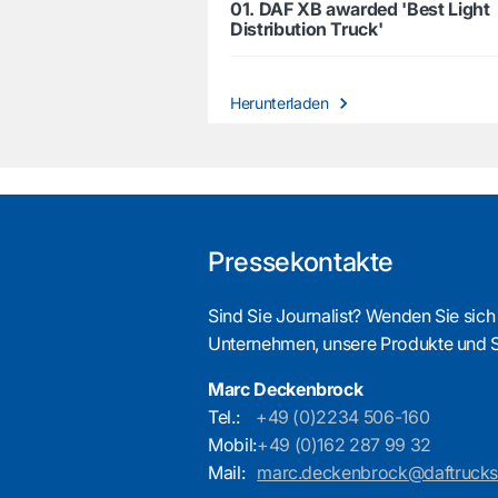
01. DAF XB awarded 'Best Light
Distribution Truck'
Herunterladen
Pressekontakte
Sind Sie Journalist? Wenden Sie sich
Unternehmen, unsere Produkte und 
Marc Deckenbrock
Tel.:
+49 (0)2234 506-160
Mobil:
+49 (0)162 287 99 32
Mail:
marc.deckenbrock@daftruck