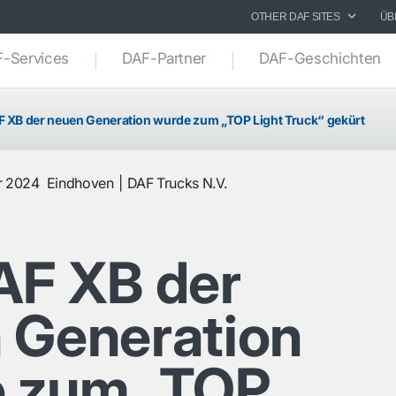
OTHER DAF SITES
ÜB
-Services
DAF-Partner
DAF-Geschichten
F XB der neuen Generation wurde zum „TOP Light Truck“ gekürt
r 2024
Eindhoven
DAF Trucks N.V.
AF XB der
 Generation
 zum „TOP