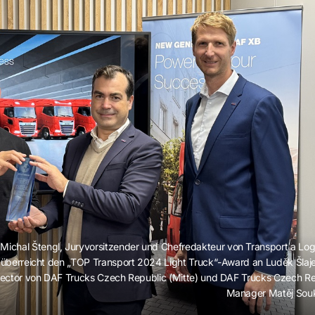
Michal Štengl, Juryvorsitzender und Chefredakteur von Transport a Logis
überreicht den „TOP Transport 2024 Light Truck“-Award an Luděk Šlaj
rector von DAF Trucks Czech Republic (Mitte) und DAF Trucks Czech Re
Manager Matěj Souk