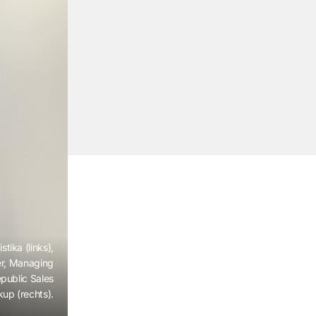
tika (links),
er, Managing
public Sales
up (rechts).