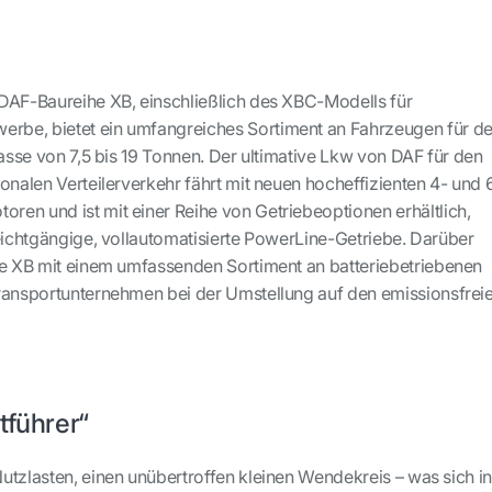
DAF-Baureihe XB, einschließlich des XBC-Modells für
be, bietet ein umfangreiches Sortiment an Fahrzeugen für d
lasse von 7,5 bis 19 Tonnen. Der ultimative Lkw von DAF für den
onalen Verteilerverkehr fährt mit neuen hocheffizienten 4- und 
en und ist mit einer Reihe von Getriebeoptionen erhältlich,
leichtgängige, vollautomatisierte PowerLine-Getriebe. Darüber
he XB mit einem umfassenden Sortiment an batteriebetriebenen
ransportunternehmen bei der Umstellung auf den emissionsfrei
tführer“
utzlasten, einen unübertroffen kleinen Wendekreis – was sich i