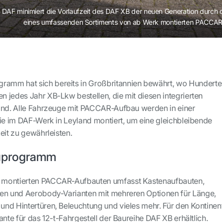
DAF minimiert die Vorlaufzeit des DAF XB der neuen Generation durch
eines umfassenden Sortiments von ab Werk montierten PACCAR
mm hat sich bereits in Großbritannien bewährt, wo Hunderte
 jedes Jahr XB-Lkw bestellen, die mit diesen integrierten
ind. Alle Fahrzeuge mit PACCAR-Aufbau werden in einer
nie im DAF-Werk in Leyland montiert, um eine gleichbleibende
eit zu gewährleisten.
uprogramm
 montierten PACCAR-Aufbauten umfasst Kastenaufbauten,
nen und Aerobody-Varianten mit mehreren Optionen für Länge,
nd Hintertüren, Beleuchtung und vieles mehr. Für den Kontinen
ante für das 12-t-Fahrgestell der Baureihe DAF XB erhältlich.