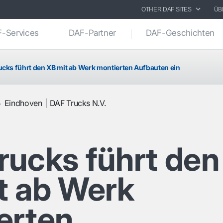
OTHER DAF SITES
ÜB
-Services
DAF-Partner
DAF-Geschichten
ucks führt den XB mit ab Werk montierten Aufbauten ein
5
Eindhoven
DAF Trucks N.V.
rucks führt den
t ab Werk
erten