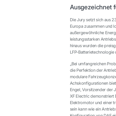
Ausgezeichnet f
Die Jury setzt sich aus 
Europa zusammen und lob
außergewöhnliche Energi
leistungsstarken Antriebs
hinaus wurden die preisge
LFP-Batterietechnologie
„Bei umfangreichen Probe
die Perfektion der Antri
modulare Fahrzeugkonzep
Achskonfigurationen biete
Engel, Vorsitzender der J
XF Electric demonstriert
Elektromotor und einer t
sein kann wie ein Antrieb
Konfiguration von DAF ei