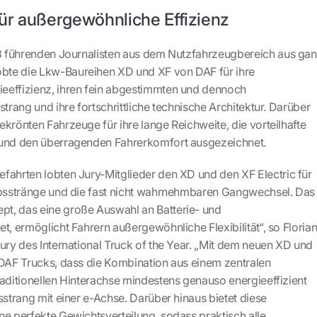
ür außergewöhnliche Effizienz
23 führenden Journalisten aus dem Nutzfahrzeugbereich aus ga
te die Lkw-Baureihen XD und XF von DAF für ihre
eeffizienz, ihren fein abgestimmten und dennoch
strang und ihre fortschrittliche technische Architektur. Darüber
krönten Fahrzeuge für ihre lange Reichweite, die vorteilhafte
 und den überragenden Fahrerkomfort ausgezeichnet.
fahrten lobten Jury-Mitglieder den XD und den XF Electric für
ebsstränge und die fast nicht wahrnehmbaren Gangwechsel. Das
t, das eine große Auswahl an Batterie- und
t, ermöglicht Fahrern außergewöhnliche Flexibilität“, so Floria
ury des International Truck of the Year. „Mit dem neuen XD und
 DAF Trucks, dass die Kombination aus einem zentralen
raditionellen Hinterachse mindestens genauso energieeffizient
sstrang mit einer e-Achse. Darüber hinaus bietet diese
ne perfekte Gewichtsverteilung, sodass praktisch alle