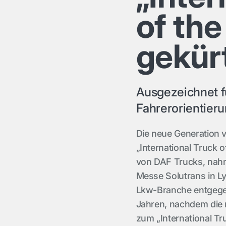
of th
gekür
Ausgezeichnet fü
Fahrerorientier
Die neue Generation
„International Truck 
von DAF Trucks, nahm
Messe Solutrans in L
Lkw-Branche entgegen.
Jahren, nachdem die
zum „International Tr