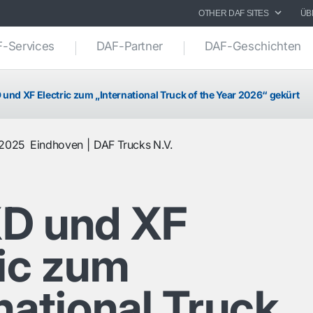
OTHER DAF SITES
ÜB
-Services
DAF-Partner
DAF-Geschichten
und XF Electric zum „International Truck of the Year 2026“ gekürt
 2025
Eindhoven
DAF Trucks N.V.
D und XF
ric zum
national Truck