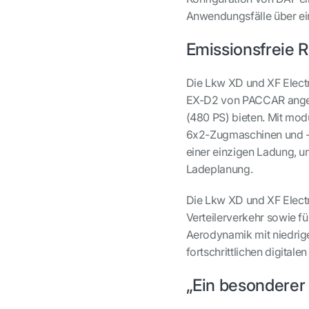
Anwendungsfälle über ei
Emissionsfreie 
Die Lkw XD und XF Electr
EX-D2 von PACCAR angetr
(480 PS) bieten. Mit mod
6x2-Zugmaschinen und -L
einer einzigen Ladung, u
Ladeplanung.
Die Lkw XD und XF Electr
Verteilerverkehr sowie f
Aerodynamik mit niedrig
fortschrittlichen digital
„Ein besondere