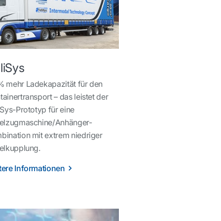
lliSys
% mehr Ladekapazität für den
ainertransport – das leistet der
iSys-Prototyp für eine
telzugmaschine/Anhänger-
bination mit extrem niedriger
telkupplung.
tere Informationen