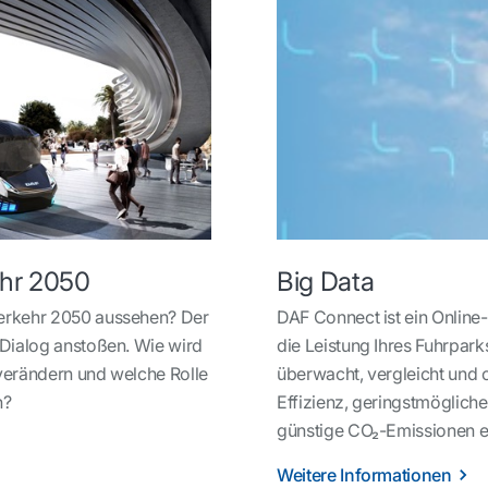
ehr 2050
Big Data
verkehr 2050 aussehen? Der
DAF Connect ist ein Onlin
n Dialog anstoßen. Wie wird
die Leistung Ihres Fuhrparks
 verändern und welche Rolle
überwacht, vergleicht und 
n?
Effizienz, geringstmögliche
günstige CO₂-Emissionen er
Weitere Informationen