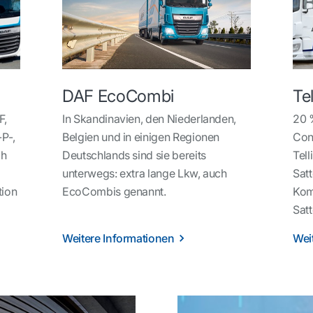
DAF EcoCombi
Te
F,
In Skandinavien, den Niederlanden,
20 
P-,
Belgien und in einigen Regionen
Cont
ch
Deutschlands sind sie bereits
Tell
unterwegs: extra lange Lkw, auch
Sat
tion
EcoCombis genannt.
Kom
Sat
Weitere Informationen
Wei