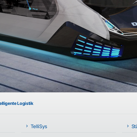
elligente Logistik
TelliSys
St