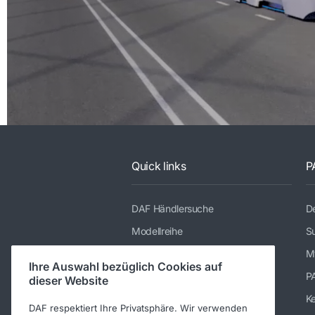
Quick links
P
DAF Händlersuche
De
Modellreihe
Su
Dienstleistungen
M
Ihre Auswahl bezüglich Cookies auf
Presse und Downloads
P
dieser Website
Stellenangebote
K
DAF respektiert Ihre Privatsphäre. Wir verwenden