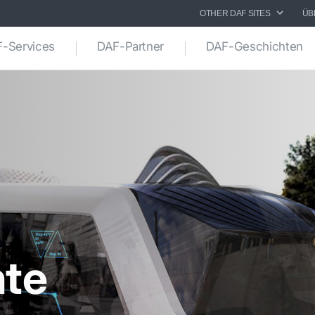
OTHER DAF SITES
ÜB
-Services
DAF-Partner
DAF-Geschichten
nte